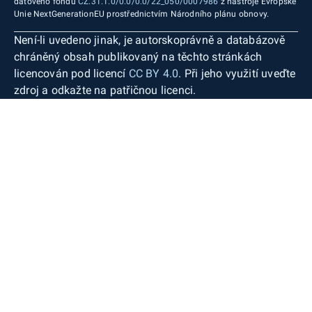
datového fondu
CZ.31.1.0/0.0/0.0/22_050/0007986
z nástroje Evropské
Unie NextGenerationEU prostřednictvím Národního plánu obnovy.
Není-li uvedeno jinak, je autorskoprávně a databázově
chráněný obsah publikovaný na těchto stránkách
licencován pod licencí
CC BY 4.0
. Při jeho využití uveďte
zdroj a odkažte na patřičnou licenci.