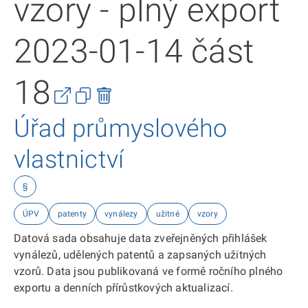
vzory - plný export
2023-01-14 část
18
Úřad průmyslového
vlastnictví
§
ÚPV
patenty
vynálezy
užitné
vzory
Datová sada obsahuje data zveřejněných přihlášek
vynálezů, udělených patentů a zapsaných užitných
vzorů. Data jsou publikovaná ve formě ročního plného
exportu a denních přírůstkových aktualizací.