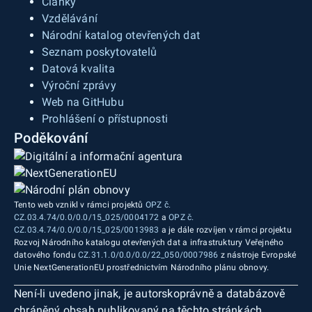
Články
Vzdělávání
Národní katalog otevřených dat
Seznam poskytovatelů
Datová kvalita
Výroční zprávy
Web na GitHubu
Prohlášení o přístupnosti
Poděkování
Tento web vznikl v rámci projektů
OPZ č.
CZ.03.4.74/0.0/0.0/15_025/0004172
a
OPZ č.
CZ.03.4.74/0.0/0.0/15_025/0013983
a je dále rozvíjen v rámci projektu
Rozvoj Národního katalogu otevřených dat a infrastruktury Veřejného
datového fondu
CZ.31.1.0/0.0/0.0/22_050/0007986
z nástroje Evropské
Unie NextGenerationEU prostřednictvím Národního plánu obnovy.
Není-li uvedeno jinak, je autorskoprávně a databázově
chráněný obsah publikovaný na těchto stránkách