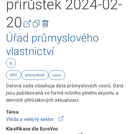
přírůstek 2024-02-
20
Úřad průmyslového
vlastnictví
§
ÚPV
průmyslové
vzory
Datová sada obsahuje data průmyslových vzorů. Data
jsou publikovaná ve formě ročního plného exportu a
denních přírůstkových aktualizací.
Téma
Vláda a veřejný sektor
Klasifikace dle EuroVoc