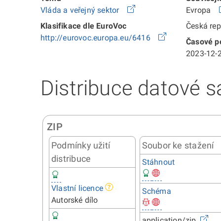
Vláda a veřejný sektor
Evropa
Klasifikace dle EuroVoc
Česká re
http://eurovoc.europa.eu/6416
Časové po
2023-12-2
Distribuce datové s
ZIP
Podmínky užití
Soubor ke stažení
distribuce
Stáhnout
Vlastní licence
Schéma
Autorské dílo
application/zip