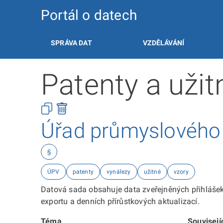
Portál o datech
SPRÁVA DAT
VZDĚLÁVÁNÍ
Patenty a užit
Úřad průmyslového v
§
ÚPV
patenty
vynálezy
užitné
vzory
Datová sada obsahuje data zveřejněných přihlášek
exportu a denních přírůstkových aktualizací.
Téma
Souvisejí