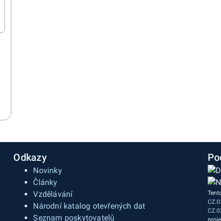
Odkazy
Po
Novinky
Články
Vzdělávání
Tent
CZ.0
a
Národní katalog otevřených dat
CZ.0
Seznam poskytovatelů
proj