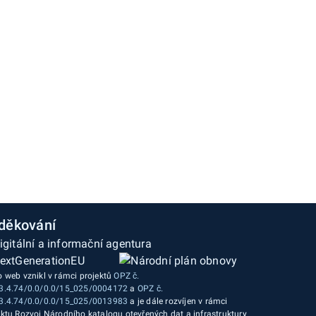
děkování
o web vznikl v rámci projektů
OPZ č.
3.4.74/0.0/0.0/15_025/0004172
a
OPZ č.
3.4.74/0.0/0.0/15_025/0013983
a je dále rozvíjen v rámci
ektu Rozvoj Národního katalogu otevřených dat a infrastruktury