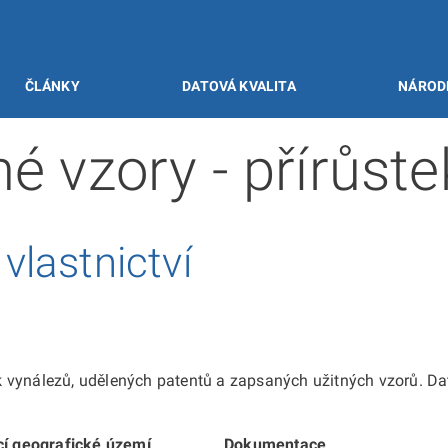
ČLÁNKY
DATOVÁ KVALITA
NÁROD
né vzory - přírůst
lastnictví
 vynálezů, udělených patentů a zapsaných užitných vzorů. Da
cí geografické území
Dokumentace