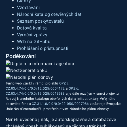
Články
Vzdělávání
Národní katalog otevřených dat
Seznam poskytovatelů
Datová kvalita
Výroční zprávy
Web na GitHubu
Prohlášení o přístupnosti
Poděkování
Tento web vznikl v rámci projektů
OPZ č.
CZ.03.4.74/0.0/0.0/15_025/0004172
a
OPZ č.
CZ.03.4.74/0.0/0.0/15_025/0013983
a je dále rozvíjen v rámci projektu
Rozvoj Národního katalogu otevřených dat a infrastruktury Veřejného
datového fondu
CZ.31.1.0/0.0/0.0/22_050/0007986
z nástroje Evropské
Unie NextGenerationEU prostřednictvím Národního plánu obnovy.
Není-li uvedeno jinak, je autorskoprávně a databázově
chráněný obsah publikovaný na těchto stránkách