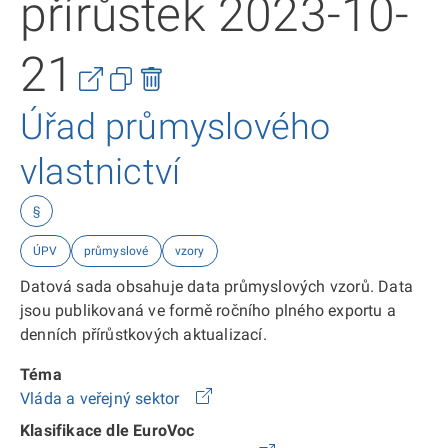
přírůstek 2023-10-
21
Úřad průmyslového
vlastnictví
§
ÚPV
průmyslové
vzory
Datová sada obsahuje data průmyslových vzorů. Data
jsou publikovaná ve formě ročního plného exportu a
denních přírůstkových aktualizací.
Téma
Vláda a veřejný sektor
Klasifikace dle EuroVoc