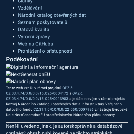
Články
Vzdělávání
Národní katalog otevřených dat
Seznam poskytovatelů
Datová kvalita
Výroční zprávy
Web na GitHubu
Prohlášení o přístupnosti
Poděkování
Tento web vznikl v rámci projektů
OPZ č.
CZ.03.4.74/0.0/0.0/15_025/0004172
a
OPZ č.
CZ.03.4.74/0.0/0.0/15_025/0013983
a je dále rozvíjen v rámci projektu
Rozvoj Národního katalogu otevřených dat a infrastruktury Veřejného
datového fondu
CZ.31.1.0/0.0/0.0/22_050/0007986
z nástroje Evropské
Unie NextGenerationEU prostřednictvím Národního plánu obnovy.
Není-li uvedeno jinak, je autorskoprávně a databázově
chráněný obsah publikovaný na těchto stránkách