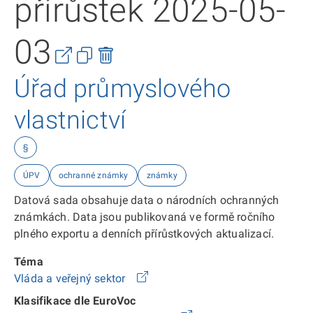
přírůstek 2025-05-
03
Úřad průmyslového
vlastnictví
§
ÚPV
ochranné známky
známky
Datová sada obsahuje data o národních ochranných
známkách. Data jsou publikovaná ve formě ročního
plného exportu a denních přírůstkových aktualizací.
Téma
Vláda a veřejný sektor
Klasifikace dle EuroVoc