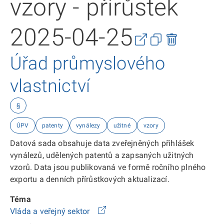
vzory - přírůstek
2025-04-25
Úřad průmyslového
vlastnictví
§
ÚPV
patenty
vynálezy
užitné
vzory
Datová sada obsahuje data zveřejněných přihlášek
vynálezů, udělených patentů a zapsaných užitných
vzorů. Data jsou publikovaná ve formě ročního plného
exportu a denních přírůstkových aktualizací.
Téma
Vláda a veřejný sektor