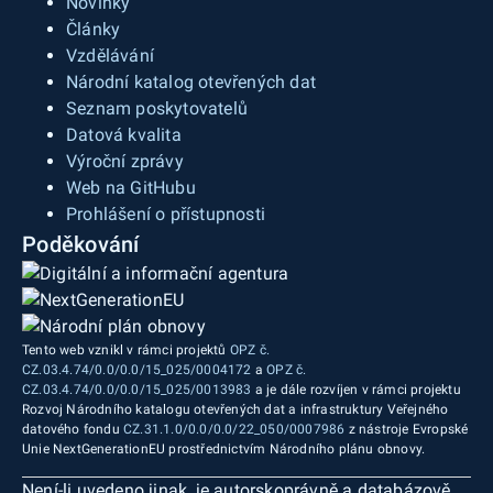
Novinky
Články
Vzdělávání
Národní katalog otevřených dat
Seznam poskytovatelů
Datová kvalita
Výroční zprávy
Web na GitHubu
Prohlášení o přístupnosti
Poděkování
Tento web vznikl v rámci projektů
OPZ č.
CZ.03.4.74/0.0/0.0/15_025/0004172
a
OPZ č.
CZ.03.4.74/0.0/0.0/15_025/0013983
a je dále rozvíjen v rámci projektu
Rozvoj Národního katalogu otevřených dat a infrastruktury Veřejného
datového fondu
CZ.31.1.0/0.0/0.0/22_050/0007986
z nástroje Evropské
Unie NextGenerationEU prostřednictvím Národního plánu obnovy.
Není-li uvedeno jinak, je autorskoprávně a databázově