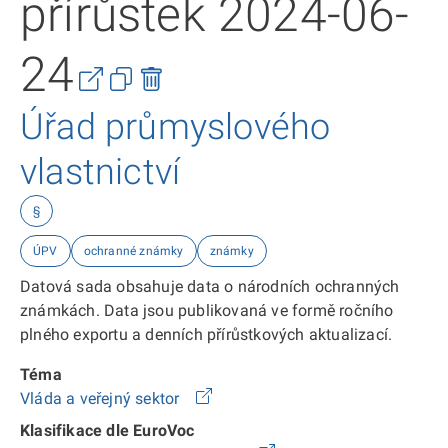
přírůstek 2024-06-
24
Úřad průmyslového
vlastnictví
§
ÚPV
ochranné známky
známky
Datová sada obsahuje data o národních ochranných
známkách. Data jsou publikovaná ve formě ročního
plného exportu a denních přírůstkových aktualizací.
Téma
Vláda a veřejný sektor
Klasifikace dle EuroVoc