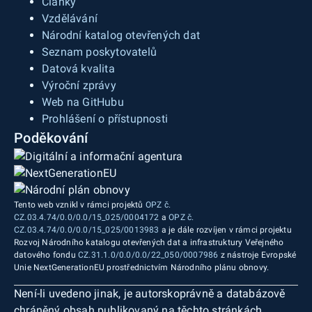
Články
Vzdělávání
Národní katalog otevřených dat
Seznam poskytovatelů
Datová kvalita
Výroční zprávy
Web na GitHubu
Prohlášení o přístupnosti
Poděkování
Tento web vznikl v rámci projektů
OPZ č.
CZ.03.4.74/0.0/0.0/15_025/0004172
a
OPZ č.
CZ.03.4.74/0.0/0.0/15_025/0013983
a je dále rozvíjen v rámci projektu
Rozvoj Národního katalogu otevřených dat a infrastruktury Veřejného
datového fondu
CZ.31.1.0/0.0/0.0/22_050/0007986
z nástroje Evropské
Unie NextGenerationEU prostřednictvím Národního plánu obnovy.
Není-li uvedeno jinak, je autorskoprávně a databázově
chráněný obsah publikovaný na těchto stránkách