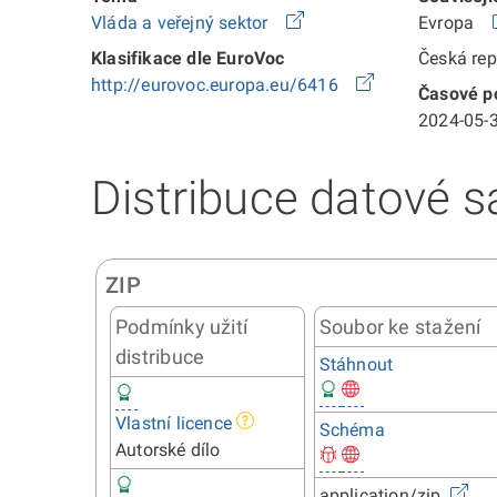
Vláda a veřejný sektor
Evropa
Klasifikace dle EuroVoc
Česká re
http://eurovoc.europa.eu/6416
Časové po
2024-05-3
Distribuce datové s
ZIP
Podmínky užití
Soubor ke stažení
distribuce
Stáhnout
Vlastní licence
Schéma
Autorské dílo
application/zip