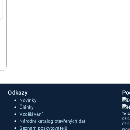
Odkazy
Po
Novinky
Články
Vzdělávání
Tent
CZ.0
a
Národní katalog otevřených dat
CZ.0
Seznam poskytovatelů
proj