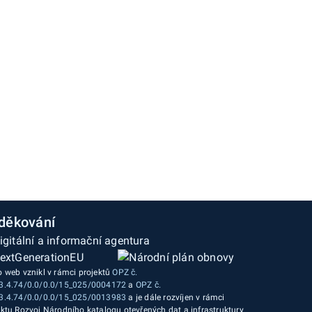
děkování
o web vznikl v rámci projektů
OPZ č.
3.4.74/0.0/0.0/15_025/0004172
a
OPZ č.
3.4.74/0.0/0.0/15_025/0013983
a je dále rozvíjen v rámci
ektu Rozvoj Národního katalogu otevřených dat a infrastruktury