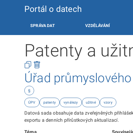
Portál o datech
SPRÁVA DAT
VZDĚLÁVÁNÍ
Patenty a užit
Úřad průmyslového v
§
ÚPV
patenty
vynálezy
užitné
vzory
Datová sada obsahuje data zveřejněných přihlášek
exportu a denních přírůstkových aktualizací.
Téma
Souvisejí