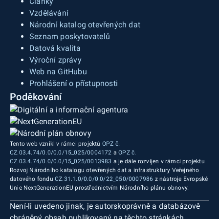
Články
Vzdělávání
Národní katalog otevřených dat
Seznam poskytovatelů
Datová kvalita
Výroční zprávy
Web na GitHubu
Prohlášení o přístupnosti
Poděkování
Tento web vznikl v rámci projektů
OPZ č.
CZ.03.4.74/0.0/0.0/15_025/0004172
a
OPZ č.
CZ.03.4.74/0.0/0.0/15_025/0013983
a je dále rozvíjen v rámci projektu
Rozvoj Národního katalogu otevřených dat a infrastruktury Veřejného
datového fondu
CZ.31.1.0/0.0/0.0/22_050/0007986
z nástroje Evropské
Unie NextGenerationEU prostřednictvím Národního plánu obnovy.
Není-li uvedeno jinak, je autorskoprávně a databázově
chráněný obsah publikovaný na těchto stránkách