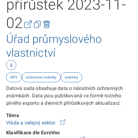
přírůstek 2023-11-
02
Úřad průmyslového
vlastnictví
§
ÚPV
ochranné známky
známky
Datová sada obsahuje data o národních ochranných
známkách. Data jsou publikovaná ve formě ročního
plného exportu a denních přírůstkových aktualizací.
Téma
Vláda a veřejný sektor
Klasifikace dle EuroVoc