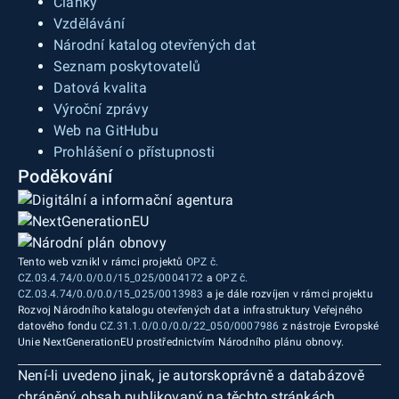
Články
Vzdělávání
Národní katalog otevřených dat
Seznam poskytovatelů
Datová kvalita
Výroční zprávy
Web na GitHubu
Prohlášení o přístupnosti
Poděkování
Tento web vznikl v rámci projektů
OPZ č.
CZ.03.4.74/0.0/0.0/15_025/0004172
a
OPZ č.
CZ.03.4.74/0.0/0.0/15_025/0013983
a je dále rozvíjen v rámci projektu
Rozvoj Národního katalogu otevřených dat a infrastruktury Veřejného
datového fondu
CZ.31.1.0/0.0/0.0/22_050/0007986
z nástroje Evropské
Unie NextGenerationEU prostřednictvím Národního plánu obnovy.
Není-li uvedeno jinak, je autorskoprávně a databázově
chráněný obsah publikovaný na těchto stránkách