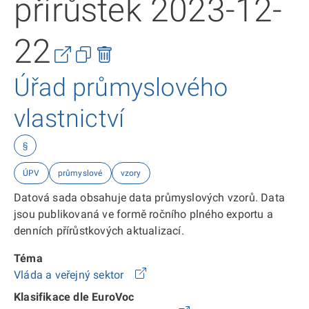
přírůstek 2023-12-
22
Úřad průmyslového
vlastnictví
§
ÚPV
průmyslové
vzory
Datová sada obsahuje data průmyslových vzorů. Data
jsou publikovaná ve formě ročního plného exportu a
denních přírůstkových aktualizací.
Téma
Vláda a veřejný sektor
Klasifikace dle EuroVoc