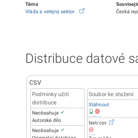
Téma
Souvisejí
Vláda a veřejný sektor
Česká re
Distribuce datové s
CSV
Podmínky užití
Soubor ke stažení
distribuce
Stáhnout
Neobsahuje
Autorské dílo
text/csv
Neobsahuje
Originální databáze