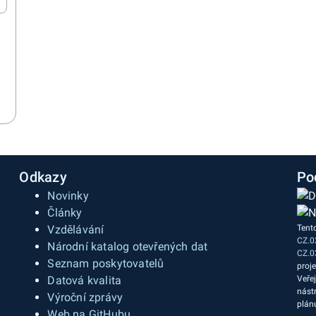
Odkazy
Po
Novinky
Články
Vzdělávání
Tent
CZ.0
a
Národní katalog otevřených dat
CZ.0
Seznam poskytovatelů
proj
Datová kvalita
Veře
nást
Výroční zprávy
plán
Web na GitHubu