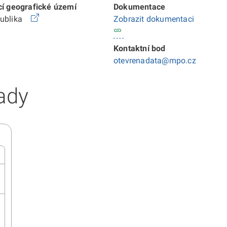
cí geografické území
Dokumentace
publika
Zobrazit dokumentaci
Kontaktní bod
otevrenadata@mpo.cz
ady