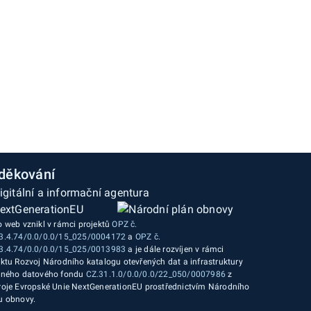
děkování
o web vznikl v rámci projektů
OPZ č.
3.4.74/0.0/0.0/15_025/0004172
a
OPZ č.
3.4.74/0.0/0.0/15_025/0013983
a je dále rozvíjen v rámci
ektu Rozvoj Národního katalogu otevřených dat a infrastruktury
jného datového fondu
CZ.31.1.0/0.0/0.0/22_050/0007986
z
roje Evropské Unie NextGenerationEU prostřednictvím Národního
u obnovy.