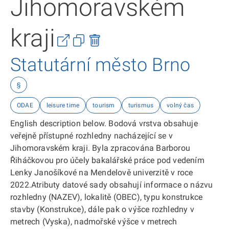
Jihomoravském
kraji
Statutární město Brno
§
ODAE
leisure time
tourism
turismus
volný čas
English description below. Bodová vrstva obsahuje
veřejně přístupné rozhledny nacházející se v
Jihomoravském kraji. Byla zpracována Barborou
Řiháčkovou pro účely bakalářské práce pod vedením
Lenky Janošíkové na Mendelově univerzitě v roce
2022.Atributy datové sady obsahují informace o názvu
rozhledny (NAZEV), lokalitě (OBEC), typu konstrukce
stavby (Konstrukce), dále pak o výšce rozhledny v
metrech (Vyska), nadmořské výšce v metrech