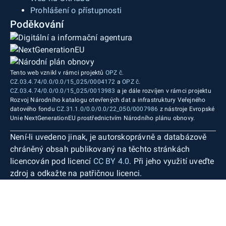
Prohlášení o přístupnosti
Poděkování
Tento web vznikl v rámci projektů
OPZ č.
CZ.03.4.74/0.0/0.0/15_025/0004172
a
OPZ č.
CZ.03.4.74/0.0/0.0/15_025/0013983
a je dále rozvíjen v rámci projektu
Rozvoj Národního katalogu otevřených dat a infrastruktury Veřejného
datového fondu
CZ.31.1.0/0.0/0.0/22_050/0007986
z nástroje Evropské
Unie NextGenerationEU prostřednictvím Národního plánu obnovy.
Není-li uvedeno jinak, je autorskoprávně a databázově
chráněný obsah publikovaný na těchto stránkách
licencován pod licencí
CC BY 4.0
. Při jeho využití uveďte
zdroj a odkažte na patřičnou licenci.