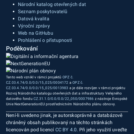
Národní katalog otevřených dat
Seznam poskytovatelů
Datová kvalita
Výroční zprávy
Web na GitHubu
Prohlášení o přístupnosti
Poděkování
Tento web vznikl v rámci projektů
OPZ č.
CZ.03.4.74/0.0/0.0/15_025/0004172
a
OPZ č.
CZ.03.4.74/0.0/0.0/15_025/0013983
a je dále rozvíjen v rámci projektu
Rozvoj Národního katalogu otevřených dat a infrastruktury Veřejného
datového fondu
CZ.31.1.0/0.0/0.0/22_050/0007986
z nástroje Evropské
Unie NextGenerationEU prostřednictvím Národního plánu obnovy.
Není-li uvedeno jinak, je autorskoprávně a databázově
chráněný obsah publikovaný na těchto stránkách
licencován pod licencí
CC BY 4.0
. Při jeho využití uveďte