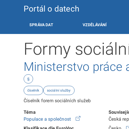
Portál o datech
SPRÁVA DAT
VZDĚLÁVÁNÍ
Formy sociáln
Ministerstvo práce a
§
číselník
sociální služby
Číselník forem sociálních služeb
Téma
Souvisejí
Populace a společnost
Česká re
Klasifikace dle EuroVoc
Česko