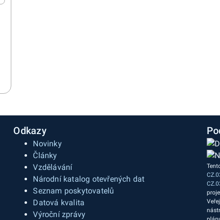
Odkazy
Po
Novinky
Články
Vzdělávání
Tent
CZ.0
a
Národní katalog otevřených dat
CZ.0
Seznam poskytovatelů
proj
Datová kvalita
Veře
nást
Výroční zprávy
plán