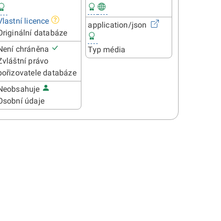
Vlastní licence
application/json
Originální databáze
Není chráněna
Typ média
Zvláštní právo
pořizovatele databáze
Neobsahuje
Osobní údaje