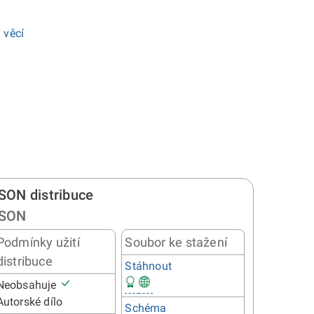
 věcí
SON distribuce
SON
Podmínky užití
Soubor ke stažení
distribuce
Stáhnout
Neobsahuje
Autorské dílo
Schéma