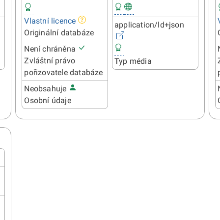
Vlastní licence
application/ld+json
Originální databáze
Není chráněna
Zvláštní právo
Typ média
pořizovatele databáze
Neobsahuje
Osobní údaje