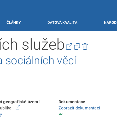
ČLÁNKY
DATOVÁ KVALITA
NÁROD
ích služeb
 sociálních věcí
cí geografické území
Dokumentace
publika
Zobrazit dokumentaci