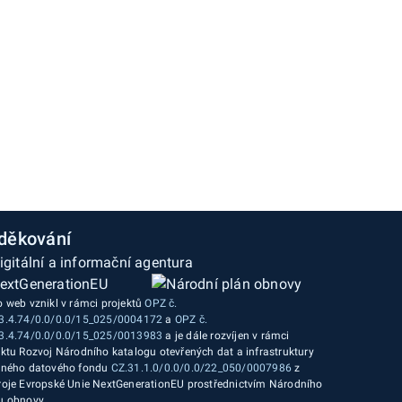
děkování
o web vznikl v rámci projektů
OPZ č.
3.4.74/0.0/0.0/15_025/0004172
a
OPZ č.
3.4.74/0.0/0.0/15_025/0013983
a je dále rozvíjen v rámci
ektu Rozvoj Národního katalogu otevřených dat a infrastruktury
jného datového fondu
CZ.31.1.0/0.0/0.0/22_050/0007986
z
roje Evropské Unie NextGenerationEU prostřednictvím Národního
u obnovy.