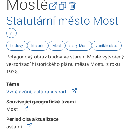
Mostě
Statutární město Most
§
budovy
historie
Most
starý Most
zaniklé obce
Polygonový obraz budov ve starém Mostě vytvořený
vektorizací historického plánu města Mostu z roku
1938.
Téma
Vzdělávání, kultura a sport
Související geografické území
Most
Periodicita aktualizace
ostatní