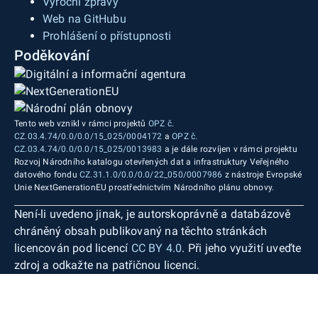
Výroční zprávy
Web na GitHubu
Prohlášení o přístupnosti
Poděkování
Tento web vznikl v rámci projektů
OPZ č.
CZ.03.4.74/0.0/0.0/15_025/0004172
a
OPZ č.
CZ.03.4.74/0.0/0.0/15_025/0013983
a je dále rozvíjen v rámci projektu
Rozvoj Národního katalogu otevřených dat a infrastruktury Veřejného
datového fondu
CZ.31.1.0/0.0/0.0/22_050/0007986
z nástroje Evropské
Unie NextGenerationEU prostřednictvím Národního plánu obnovy.
Není-li uvedeno jinak, je autorskoprávně a databázově
chráněný obsah publikovaný na těchto stránkách
licencován pod licencí
CC BY 4.0
. Při jeho využití uveďte
zdroj a odkažte na patřičnou licenci.