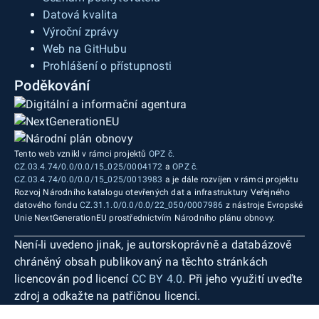
Datová kvalita
Výroční zprávy
Web na GitHubu
Prohlášení o přístupnosti
Poděkování
Tento web vznikl v rámci projektů
OPZ č.
CZ.03.4.74/0.0/0.0/15_025/0004172
a
OPZ č.
CZ.03.4.74/0.0/0.0/15_025/0013983
a je dále rozvíjen v rámci projektu
Rozvoj Národního katalogu otevřených dat a infrastruktury Veřejného
datového fondu
CZ.31.1.0/0.0/0.0/22_050/0007986
z nástroje Evropské
Unie NextGenerationEU prostřednictvím Národního plánu obnovy.
Není-li uvedeno jinak, je autorskoprávně a databázově
chráněný obsah publikovaný na těchto stránkách
licencován pod licencí
CC BY 4.0
. Při jeho využití uveďte
zdroj a odkažte na patřičnou licenci.