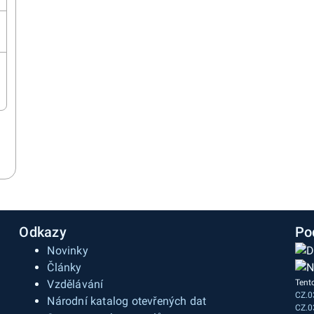
Odkazy
Po
Novinky
Články
Vzdělávání
Tent
CZ.0
a
Národní katalog otevřených dat
CZ.0