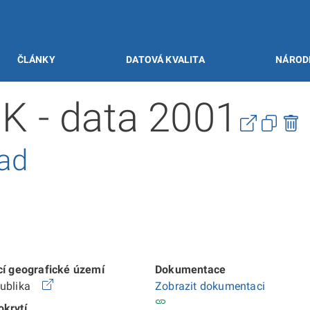
ČLÁNKY
DATOVÁ KVALITA
NÁROD
K - data 2001
řad
cí geografické území
Dokumentace
publika
Zobrazit dokumentaci
krytí