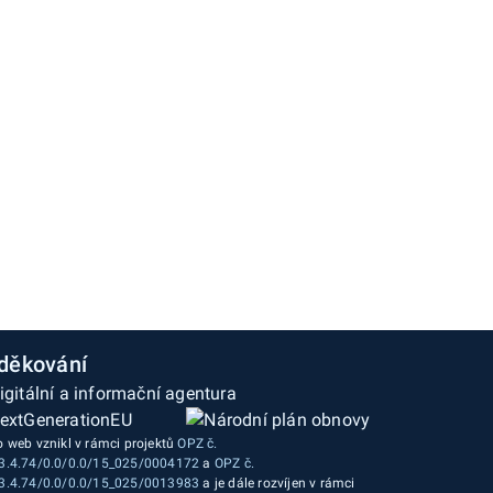
děkování
o web vznikl v rámci projektů
OPZ č.
3.4.74/0.0/0.0/15_025/0004172
a
OPZ č.
3.4.74/0.0/0.0/15_025/0013983
a je dále rozvíjen v rámci