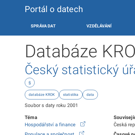
Portál o datech
SPRÁVA DAT
VZDĚLÁVÁNÍ
Databáze KRO
Český statistický ú
§
databáze KROK
statistika
data
Soubor s daty roku 2001
Téma
Souvisejí
Hospodářství a finance
Česká re
Populace a společnost
Časové po