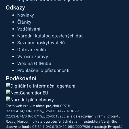
Odkazy
Novinky
Články
Vzdělávání
Národní katalog otevřených dat
Seznam poskytovatelů
Datová kvalita
Výroční zprávy
Web na GitHubu
Prohlášení o přístupnosti
Poděkování
Tento web vznikl v rámci projektů
OPZ č.
CZ.03.4.74/0.0/0.0/15_025/0004172
a
OPZ č.
CZ.03.4.74/0.0/0.0/15_025/0013983
a je dále rozvíjen v rámci projektu
Rozvoj Národního katalogu otevřených dat a infrastruktury Veřejného
datového fondu
CZ.31.1.0/0.0/0.0/22_050/0007986
z nástroje Evropské