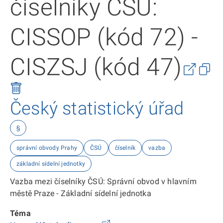
číselníky ČSÚ:
CISSOP (kód 72) -
CISZSJ (kód 47)
Český statistický úřad
§
správní obvody Prahy
ČSÚ
číselník
vazba
základní sídelní jednotky
Vazba mezi číselníky ČSÚ: Správní obvod v hlavním
městě Praze - Základní sídelní jednotka
Téma