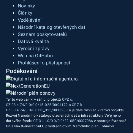
Novinky
Články
Vzdělávání
Národní katalog otevřených dat
Seznam poskytovatelů
Datová kvalita
Výroční zprávy
Web na GitHubu
Prohlášení o přístupnosti
Poděkování
Tento web vznikl v rámci projektů
OPZ č.
CZ.03.4.74/0.0/0.0/15_025/0004172
a
OPZ č.
CZ.03.4.74/0.0/0.0/15_025/0013983
a je dále rozvíjen v rámci projektu
Rozvoj Národního katalogu otevřených dat a infrastruktury Veřejného
datového fondu
CZ.31.1.0/0.0/0.0/22_050/0007986
z nástroje Evropské
Unie NextGenerationEU prostřednictvím Národního plánu obnovy.