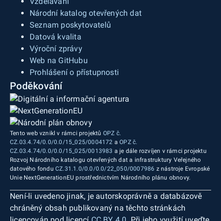
Vzdělávání
Národní katalog otevřených dat
Seznam poskytovatelů
Datová kvalita
Výroční zprávy
Web na GitHubu
Prohlášení o přístupnosti
Poděkování
Tento web vznikl v rámci projektů
OPZ č.
CZ.03.4.74/0.0/0.0/15_025/0004172
a
OPZ č.
CZ.03.4.74/0.0/0.0/15_025/0013983
a je dále rozvíjen v rámci projektu
Rozvoj Národního katalogu otevřených dat a infrastruktury Veřejného
datového fondu
CZ.31.1.0/0.0/0.0/22_050/0007986
z nástroje Evropské
Unie NextGenerationEU prostřednictvím Národního plánu obnovy.
Není-li uvedeno jinak, je autorskoprávně a databázově
chráněný obsah publikovaný na těchto stránkách
licencován pod licencí
CC BY 4.0
. Při jeho využití uveďte