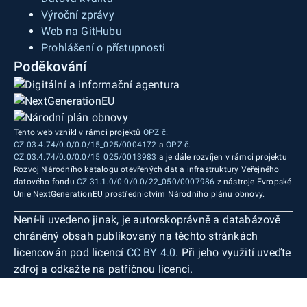
Výroční zprávy
Web na GitHubu
Prohlášení o přístupnosti
Poděkování
Tento web vznikl v rámci projektů
OPZ č.
CZ.03.4.74/0.0/0.0/15_025/0004172
a
OPZ č.
CZ.03.4.74/0.0/0.0/15_025/0013983
a je dále rozvíjen v rámci projektu
Rozvoj Národního katalogu otevřených dat a infrastruktury Veřejného
datového fondu
CZ.31.1.0/0.0/0.0/22_050/0007986
z nástroje Evropské
Unie NextGenerationEU prostřednictvím Národního plánu obnovy.
Není-li uvedeno jinak, je autorskoprávně a databázově
chráněný obsah publikovaný na těchto stránkách
licencován pod licencí
CC BY 4.0
. Při jeho využití uveďte
zdroj a odkažte na patřičnou licenci.