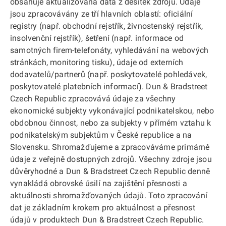
obsahuje aktualizovaná data z desítek zdrojů. Údaje
jsou zpracovávány ze tří hlavních oblastí: oficiální
registry (např. obchodní rejstřík, živnostenský rejstřík,
insolvenční rejstřík), šetření (např. informace od
samotných firem-telefonáty, vyhledávání na webových
stránkách, monitoring tisku), údaje od externích
dodavatelů/partnerů (např. poskytovatelé pohledávek,
poskytovatelé platebních informací). Dun & Bradstreet
Czech Republic zpracovává údaje za všechny
ekonomické subjekty vykonávající podnikatelskou, nebo
obdobnou činnost, nebo za subjekty v přímém vztahu k
podnikatelským subjektům v České republice a na
Slovensku. Shromažďujeme a zpracováváme primárně
údaje z veřejně dostupných zdrojů. Všechny zdroje jsou
důvěryhodné a Dun & Bradstreet Czech Republic denně
vynakládá obrovské úsilí na zajištění přesnosti a
aktuálnosti shromažďovaných údajů. Toto zpracování
dat je základním krokem pro aktuálnost a přesnost
údajů v produktech Dun & Bradstreet Czech Republic.