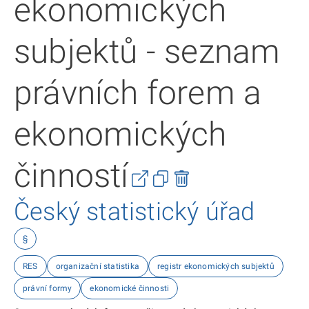
ekonomických
subjektů - seznam
právních forem a
ekonomických
činností
Český statistický úřad
§
RES
organizační statistika
registr ekonomických subjektů
právní formy
ekonomické činnosti