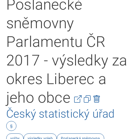
Poslanecké
sněmovny
Parlamentu ČR
2017 - výsledky za
okres Liberec a
jeho obce
Český statistický úřad
§
volby
výsledky voleb
Poslanecká sněmovna