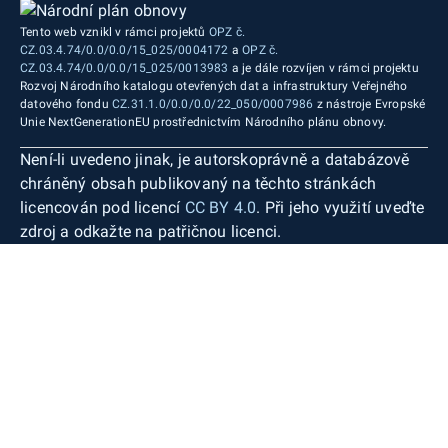
Tento web vznikl v rámci projektů
OPZ č.
CZ.03.4.74/0.0/0.0/15_025/0004172
a
OPZ č.
CZ.03.4.74/0.0/0.0/15_025/0013983
a je dále rozvíjen v rámci projektu
Rozvoj Národního katalogu otevřených dat a infrastruktury Veřejného
datového fondu
CZ.31.1.0/0.0/0.0/22_050/0007986
z nástroje Evropské
Unie NextGenerationEU prostřednictvím Národního plánu obnovy.
Není-li uvedeno jinak, je autorskoprávně a databázově
chráněný obsah publikovaný na těchto stránkách
licencován pod licencí
CC BY 4.0
. Při jeho využití uveďte
zdroj a odkažte na patřičnou licenci.