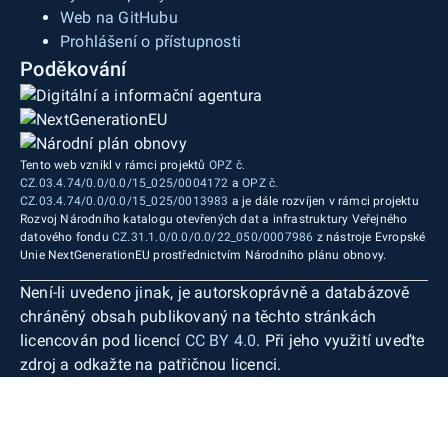
Web na GitHubu
Prohlášení o přístupnosti
Poděkování
Tento web vznikl v rámci projektů
OPZ č.
CZ.03.4.74/0.0/0.0/15_025/0004172
a
OPZ č.
CZ.03.4.74/0.0/0.0/15_025/0013983
a je dále rozvíjen v rámci projektu
Rozvoj Národního katalogu otevřených dat a infrastruktury Veřejného
datového fondu
CZ.31.1.0/0.0/0.0/22_050/0007986
z nástroje Evropské
Unie NextGenerationEU prostřednictvím Národního plánu obnovy.
Není-li uvedeno jinak, je autorskoprávně a databázově
chráněný obsah publikovaný na těchto stránkách
licencován pod licencí
CC BY 4.0
. Při jeho využití uveďte
zdroj a odkažte na patřičnou licenci.