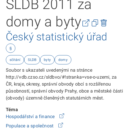
SLDB 2011 za
domy a byty
Český statistický úřad
§
sčítání
SLDB
byty
domy
Soubor s ukazateli uvedenými na stránce
http://vdb.czso.cz/sldbvo/#!stranka=vse-o-uzemi, za
ČR, kraje, okresy, správní obvody obcí s rozšířenou
působností, správní obvody Prahy, obce a městské části
(obvody) územně členěných statutárních měst.
Téma
Hospodářství a finance
Populace a společnost