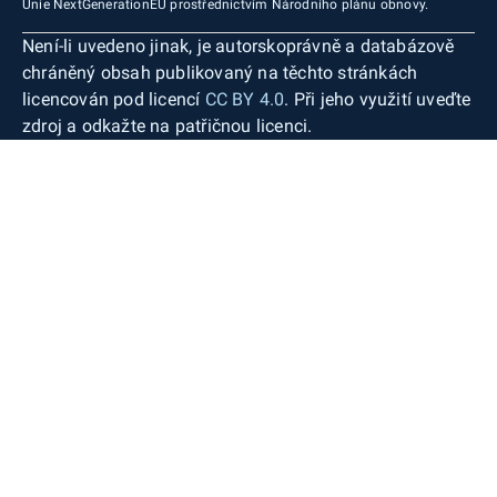
Unie NextGenerationEU prostřednictvím Národního plánu obnovy.
Není-li uvedeno jinak, je autorskoprávně a databázově
chráněný obsah publikovaný na těchto stránkách
licencován pod licencí
CC BY 4.0
. Při jeho využití uveďte
zdroj a odkažte na patřičnou licenci.