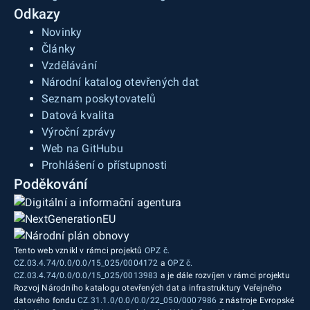
Odkazy
Novinky
Články
Vzdělávání
Národní katalog otevřených dat
Seznam poskytovatelů
Datová kvalita
Výroční zprávy
Web na GitHubu
Prohlášení o přístupnosti
Poděkování
Tento web vznikl v rámci projektů
OPZ č.
CZ.03.4.74/0.0/0.0/15_025/0004172
a
OPZ č.
CZ.03.4.74/0.0/0.0/15_025/0013983
a je dále rozvíjen v rámci projektu
Rozvoj Národního katalogu otevřených dat a infrastruktury Veřejného
datového fondu
CZ.31.1.0/0.0/0.0/22_050/0007986
z nástroje Evropské