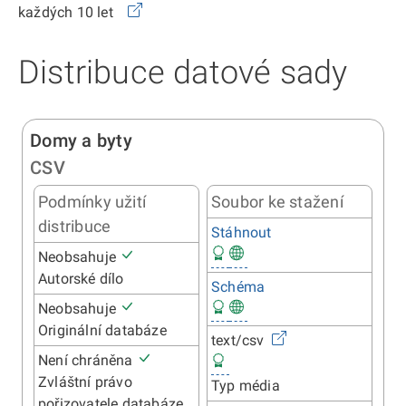
každých 10 let
Distribuce datové sady
Domy a byty
CSV
Podmínky užití
Soubor ke stažení
distribuce
Stáhnout
Neobsahuje
Autorské dílo
Schéma
Neobsahuje
Originální databáze
text/csv
Není chráněna
Zvláštní právo
Typ média
pořizovatele databáze