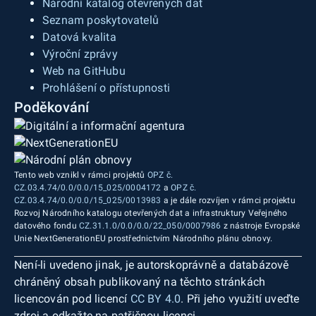
Národní katalog otevřených dat
Seznam poskytovatelů
Datová kvalita
Výroční zprávy
Web na GitHubu
Prohlášení o přístupnosti
Poděkování
Tento web vznikl v rámci projektů
OPZ č.
CZ.03.4.74/0.0/0.0/15_025/0004172
a
OPZ č.
CZ.03.4.74/0.0/0.0/15_025/0013983
a je dále rozvíjen v rámci projektu
Rozvoj Národního katalogu otevřených dat a infrastruktury Veřejného
datového fondu
CZ.31.1.0/0.0/0.0/22_050/0007986
z nástroje Evropské
Unie NextGenerationEU prostřednictvím Národního plánu obnovy.
Není-li uvedeno jinak, je autorskoprávně a databázově
chráněný obsah publikovaný na těchto stránkách
licencován pod licencí
CC BY 4.0
. Při jeho využití uveďte
zdroj a odkažte na patřičnou licenci.