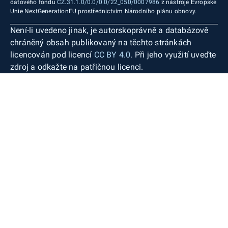
datového fondu
CZ.31.1.0/0.0/0.0/22_050/0007986
z nástroje Evropské
Unie NextGenerationEU prostřednictvím Národního plánu obnovy.
Není-li uvedeno jinak, je autorskoprávně a databázově
chráněný obsah publikovaný na těchto stránkách
licencován pod licencí
CC BY 4.0
. Při jeho využití uveďte
zdroj a odkažte na patřičnou licenci.