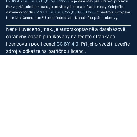
CZ.03.4.74/0.0/0.0/15_025/0013983
a je dále rozvíjen v rámci projektu
Rozvoj Národního katalogu otevřených dat a infrastruktury Veřejného
datového fondu
CZ.31.1.0/0.0/0.0/22_050/0007986
z nástroje Evropské
Unie NextGenerationEU prostřednictvím Národního plánu obnovy.
Není-li uvedeno jinak, je autorskoprávně a databázově
chráněný obsah publikovaný na těchto stránkách
licencován pod licencí
CC BY 4.0
. Při jeho využití uveďte
zdroj a odkažte na patřičnou licenci.