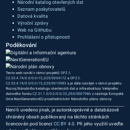
Národní katalog otevřených dat
Seznam poskytovatelů
Datová kvalita
Výroční zprávy
Web na GitHubu
Prohlášení o přístupnosti
Poděkování
Tento web vznikl v rámci projektů
OPZ č.
CZ.03.4.74/0.0/0.0/15_025/0004172
a
OPZ č.
CZ.03.4.74/0.0/0.0/15_025/0013983
a je dále rozvíjen v rámci projektu
Rozvoj Národního katalogu otevřených dat a infrastruktury Veřejného
datového fondu
CZ.31.1.0/0.0/0.0/22_050/0007986
z nástroje Evropské
Unie NextGenerationEU prostřednictvím Národního plánu obnovy.
Není-li uvedeno jinak, je autorskoprávně a databázově
chráněný obsah publikovaný na těchto stránkách
licencován pod licencí
CC BY 4.0
. Při jeho využití uveďte