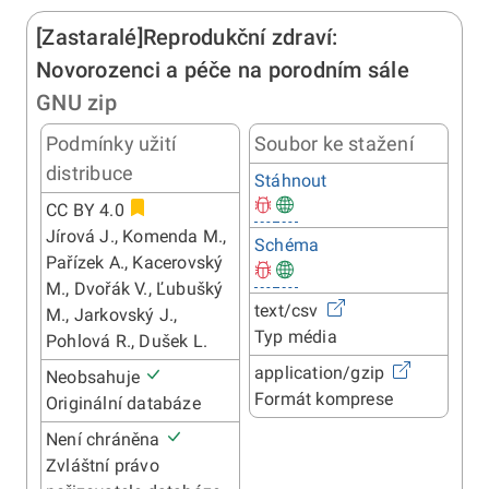
[Zastaralé]Reprodukční zdraví:
Novorozenci a péče na porodním sále
GNU zip
Podmínky užití
Soubor ke stažení
distribuce
Stáhnout
CC BY 4.0
Jírová J., Komenda M.,
Schéma
Pařízek A., Kacerovský
M., Dvořák V., Ľubušký
text/csv
M., Jarkovský J.,
Typ média
Pohlová R., Dušek L.
application/gzip
Neobsahuje
Formát komprese
Originální databáze
Není chráněna
Zvláštní právo