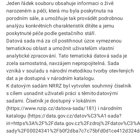
Jeden řádek souboru obsahuje informaci o živě
narozeném a péči, která mu byla poskytnuta na
porodním sále, a umožňuje tak provádět podrobnou
analýzu konkrétních charakteristik dítěte a jemu
poskytnuté péče podle gestačního stáří.
Datová sada má za cíl postihnout úzce vymezenou
tematickou oblast a umožnit uživatelům vlastní
analytické zpracování. Tato tematická datová sada je
zcela samostatná, navzájem nepropojitelná. Sada
vzniká v souladu s národní metodikou tvorby otevřených
dat a je dostupná v národním katalogu.
K datovým sadám NRRZ byl vytvořen souhrnný číselník
s cílem usnadnit uživateli práci s těmito datovými
sadami. Číselník je dostupný v lokálním
(https://www.nzip.cz/datova-sada/181) i národním
katalogu (https://data.gov.cz/datov%C3%A1-sada?
iri=https%3A%2F%2Fdata.gov.cz%2Fzdroj%2Fdatov%C3%A
sady%2F00024341%2Fb0f2dba7c7c75bfd0d1ce412d324d