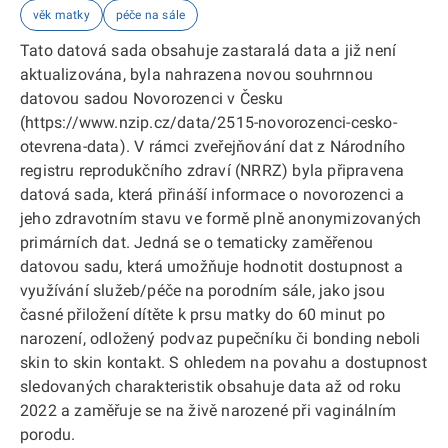
věk matky
péče na sále
Tato datová sada obsahuje zastaralá data a již není
aktualizována, byla nahrazena novou souhrnnou
datovou sadou Novorozenci v Česku
(https://www.nzip.cz/data/2515-novorozenci-cesko-
otevrena-data). V rámci zveřejňování dat z Národního
registru reprodukčního zdraví (NRRZ) byla připravena
datová sada, která přináší informace o novorozenci a
jeho zdravotním stavu ve formě plně anonymizovaných
primárních dat. Jedná se o tematicky zaměřenou
datovou sadu, která umožňuje hodnotit dostupnost a
využívání služeb/péče na porodním sále, jako jsou
časné přiložení dítěte k prsu matky do 60 minut po
narození, odložený podvaz pupečníku či bonding neboli
skin to skin kontakt. S ohledem na povahu a dostupnost
sledovaných charakteristik obsahuje data až od roku
2022 a zaměřuje se na živě narozené při vaginálním
porodu.