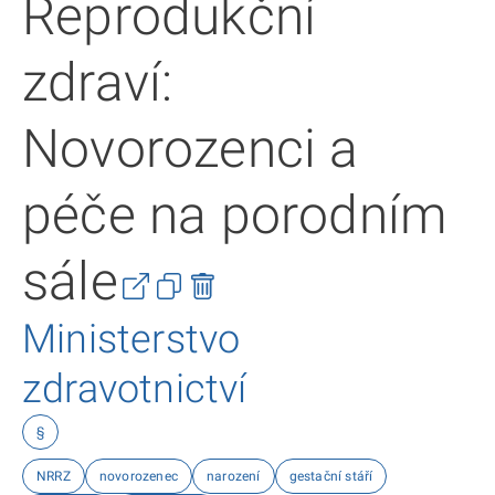
Reprodukční
zdraví:
Novorozenci a
péče na porodním
sále
Ministerstvo
zdravotnictví
§
NRRZ
novorozenec
narození
gestační stáří