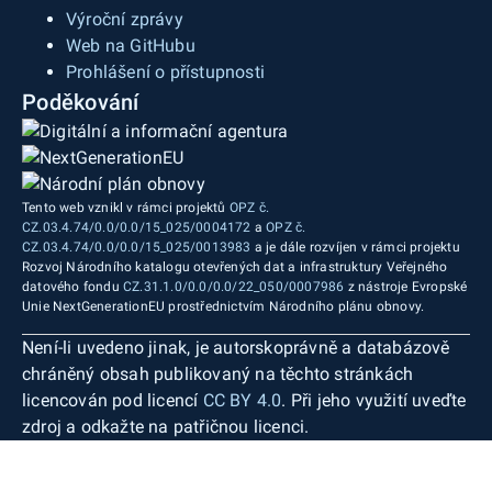
Výroční zprávy
Web na GitHubu
Prohlášení o přístupnosti
Poděkování
Tento web vznikl v rámci projektů
OPZ č.
CZ.03.4.74/0.0/0.0/15_025/0004172
a
OPZ č.
CZ.03.4.74/0.0/0.0/15_025/0013983
a je dále rozvíjen v rámci projektu
Rozvoj Národního katalogu otevřených dat a infrastruktury Veřejného
datového fondu
CZ.31.1.0/0.0/0.0/22_050/0007986
z nástroje Evropské
Unie NextGenerationEU prostřednictvím Národního plánu obnovy.
Není-li uvedeno jinak, je autorskoprávně a databázově
chráněný obsah publikovaný na těchto stránkách
licencován pod licencí
CC BY 4.0
. Při jeho využití uveďte
zdroj a odkažte na patřičnou licenci.