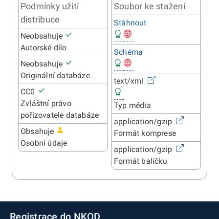
Podmínky užití
Soubor ke stažení
distribuce
Stáhnout
Neobsahuje
Autorské dílo
Schéma
Neobsahuje
Originální databáze
text/xml
CC0
Zvláštní právo
Typ média
pořizovatele databáze
application/gzip
Obsahuje
Formát komprese
Osobní údaje
application/gzip
Formát balíčku
Registrace do NKOD