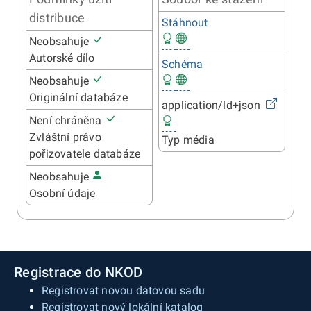
distribuce
Stáhnout
Neobsahuje
Autorské dílo
Schéma
Neobsahuje
Originální databáze
application/ld+json
Není chráněna
Zvláštní právo
Typ média
pořizovatele databáze
Neobsahuje
Osobní údaje
Registrace do NKOD
Registrovat novou datovou sadu
Registrovat nový lokální katalog