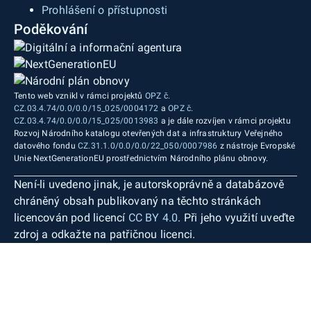
Prohlášení o přístupnosti
Poděkování
Tento web vznikl v rámci projektů
OPZ č.
CZ.03.4.74/0.0/0.0/15_025/0004172
a
OPZ č.
CZ.03.4.74/0.0/0.0/15_025/0013983
a je dále rozvíjen v rámci projektu
Rozvoj Národního katalogu otevřených dat a infrastruktury Veřejného
datového fondu
CZ.31.1.0/0.0/0.0/22_050/0007986
z nástroje Evropské
Unie NextGenerationEU prostřednictvím Národního plánu obnovy.
Není-li uvedeno jinak, je autorskoprávně a databázově
chráněný obsah publikovaný na těchto stránkách
licencován pod licencí
CC BY 4.0
. Při jeho využití uveďte
zdroj a odkažte na patřičnou licenci.