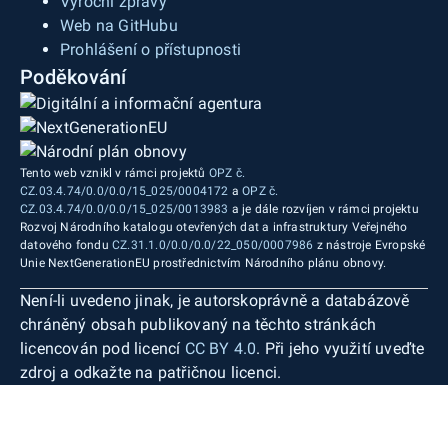
Výroční zprávy
Web na GitHubu
Prohlášení o přístupnosti
Poděkování
Tento web vznikl v rámci projektů
OPZ č.
CZ.03.4.74/0.0/0.0/15_025/0004172
a
OPZ č.
CZ.03.4.74/0.0/0.0/15_025/0013983
a je dále rozvíjen v rámci projektu
Rozvoj Národního katalogu otevřených dat a infrastruktury Veřejného
datového fondu
CZ.31.1.0/0.0/0.0/22_050/0007986
z nástroje Evropské
Unie NextGenerationEU prostřednictvím Národního plánu obnovy.
Není-li uvedeno jinak, je autorskoprávně a databázově
chráněný obsah publikovaný na těchto stránkách
licencován pod licencí
CC BY 4.0
. Při jeho využití uveďte
zdroj a odkažte na patřičnou licenci.