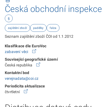
Česká obchodní inspekce
§
zajištění zboží
padělky
falza
Seznam zajištění zboží ČOI od 1.1.2012
Klasifikace dle EuroVoc
zabavení věci
Související geografické území
Česká republika
Kontaktní bod
verejnadata@coi.cz
Periodicita aktualizace
čtvrtletní