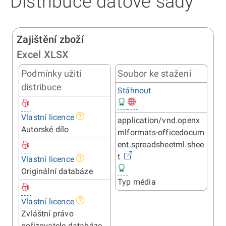
Distribuce datové sady
Zajištění zboží
Excel XLSX
Podmínky užití
Soubor ke stažení
distribuce
Stáhnout
Vlastní licence
application/vnd.openx
Autorské dílo
mlformats-officedocum
ent.spreadsheetml.shee
t
Vlastní licence
Originální databáze
Typ média
Vlastní licence
Zvláštní právo
pořizovatele databáze