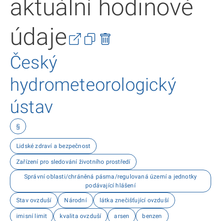
aktuální hodinové
údaje
Český
hydrometeorologický
ústav
§
Lidské zdraví a bezpečnost
Zařízení pro sledování životního prostředí
Správní oblasti/chráněná pásma/regulovaná území a jednotky
podávající hlášení
Stav ovzduší
Národní
látka znečišťující ovzduší
imisní limit
kvalita ovzduší
arsen
benzen