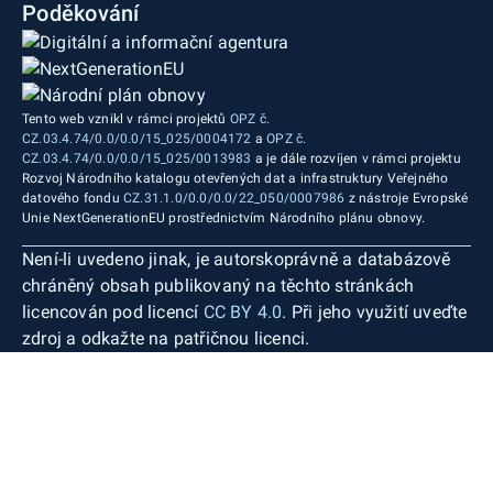
Poděkování
Tento web vznikl v rámci projektů
OPZ č.
CZ.03.4.74/0.0/0.0/15_025/0004172
a
OPZ č.
CZ.03.4.74/0.0/0.0/15_025/0013983
a je dále rozvíjen v rámci projektu
Rozvoj Národního katalogu otevřených dat a infrastruktury Veřejného
datového fondu
CZ.31.1.0/0.0/0.0/22_050/0007986
z nástroje Evropské
Unie NextGenerationEU prostřednictvím Národního plánu obnovy.
Není-li uvedeno jinak, je autorskoprávně a databázově
chráněný obsah publikovaný na těchto stránkách
licencován pod licencí
CC BY 4.0
. Při jeho využití uveďte
zdroj a odkažte na patřičnou licenci.