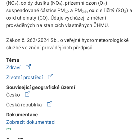
(NO₂), oxidy dusíku (NOₓ), přízemní ozon (O₃),
suspendované částice PM₁₀ a PM₂,₅, oxid siřičitý (SO₂) a
oxid uhelnatý (CO). Údaje vycházejí z měření
prováděných na stanicích vlastněných ČHMÚ.
Zákon č. 262/2024 Sb., o veřejné hydrometeorologické
službě ve znění provádějících předpisů
Téma
Zdraví
Životní prostředí
Související geografické území
Česko
Česká republika
Dokumentace
Zobrazit dokumentaci