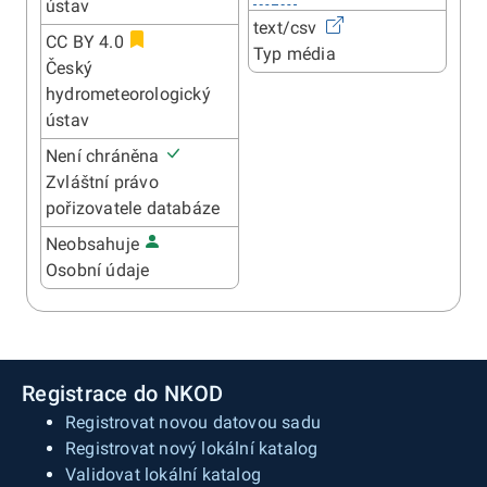
ústav
text/csv
CC BY 4.0
Typ média
Český
hydrometeorologický
ústav
Není chráněna
Zvláštní právo
pořizovatele databáze
Neobsahuje
Osobní údaje
Registrace do NKOD
Registrovat novou datovou sadu
Registrovat nový lokální katalog
Validovat lokální katalog