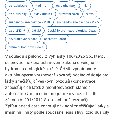
benzo[a]pyren
kadmium
oxid uhelnatý
nikl
oxid dusičitý
oxidy dusíku
přízemní ozon
olovo
suspendované částice PM10
suspendované částice PM2.5
oxid siřičitý
ČHMÚ
Český hydrometeorologický ústav
neverifikovaná data
operativní data
aktuální hodinové údaje
V souladu s přílohou 2 Vyhlášky 106/2025 Sb., kterou
se provádí některá ustanovení zákona o veřejné
hydrometeorologické službě, ČHMÚ zpřístupňuje
aktuální operativní (neverifikované) hodinové údaje pro
látky znečišťující venkovní ovzduší (koncentrace
znečišťujících látek z monitorovacích stanic s
automatickým měřicím programem v rozsahu dle
zákona č. 201/2012 Sb., o ochraně ovzduší).
Zpřístupněná data zahrnují základní znečišťující látky s
imisními limity podle současné legislativy: oxid dusičitý