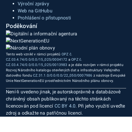
Výroční zprávy
Web na GitHubu
Prohlášení o přístupnosti
Poděkování
Tento web vznikl v rámci projektů
OPZ č.
CZ.03.4.74/0.0/0.0/15_025/0004172
a
OPZ č.
CZ.03.4.74/0.0/0.0/15_025/0013983
a je dále rozvíjen v rámci projektu
Rozvoj Národního katalogu otevřených dat a infrastruktury Veřejného
datového fondu
CZ.31.1.0/0.0/0.0/22_050/0007986
z nástroje Evropské
Unie NextGenerationEU prostřednictvím Národního plánu obnovy.
Není-li uvedeno jinak, je autorskoprávně a databázově
chráněný obsah publikovaný na těchto stránkách
licencován pod licencí
CC BY 4.0
. Při jeho využití uveďte
zdroj a odkažte na patřičnou licenci.