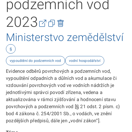
podzemních vod
2023
Ministerstvo zemědělství
§
vypouštění do podzemních vod
vodní hospodářství
Evidence odběrů povrchových a podzemních vod,
vypouštění odpadních a důlních vod a akumulace či
vzdouvání povrchových vod ve vodních nádržích je
jednotlivými správci povodí zřízena, vedena a
aktualizována v rámci zjišťování a hodnocení stavu
povrchových a podzemních vod [§ 21 odst. 2 písm. c)
bod 4 zákona č. 254/2001 Sb., o vodách, ve znění
pozdějších předpisů, dále jen „vodní zákon“].