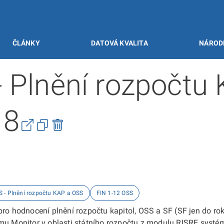
ČLÁNKY
DATOVÁ KVALITA
NÁROD
- Plnění rozpočtu
18
S - Plnění rozpočtu KAP a OSS
FIN 1-12 OSS
pro hodnocení plnění rozpočtu kapitol, OSS a SF (SF jen do ro
mu Monitor v oblasti státního rozpočtu z modulu RISRE systém