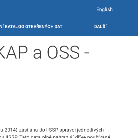
English
NÍ KATALOG OTEVŘENÝCH DAT
DALŠÍ
 KAP a OSS -
ku 2014) zasílána do IISSP správci jednotlivých
u IISSP. Tato data plně nahrazují dříve používaná