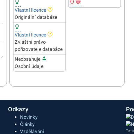
Vlastní licence
Originální databáze
Vlastní licence
Zvláštní právo
pořizovatele databáze
Neobsahuje
Osobní údaje
Odkazy
Po
Novinky
Články
Vzdělávání
Tent