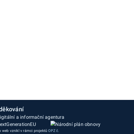
děkování
o web vznikl v rámci projektů
OPZ č.