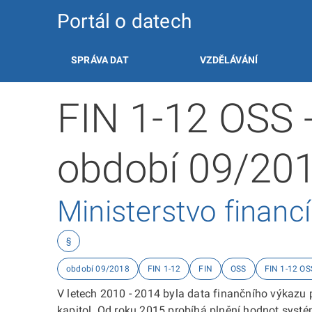
Portál o datech
SPRÁVA DAT
VZDĚLÁVÁNÍ
FIN 1-12 OSS 
období 09/20
Ministerstvo financí
§
období 09/2018
FIN 1-12
FIN
OSS
FIN 1-12 OS
V letech 2010 - 2014 byla data finančního výkazu 
kapitol. Od roku 2015 probíhá plnění hodnot systé