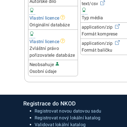
Autorské dílo
text/csv
Typ média
Vlastní licence
Originální databáze
application/zip
Formát komprese
Vlastní licence
application/zip
Zvláštní právo
Formát balíčku
pořizovatele databáze
Neobsahuje
Osobní údaje
Registrace do NKOD
Registrovat novou datovou sadu
Registrovat nový lokální katalog
Validovat lokální katalog