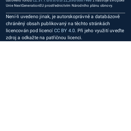
datového fondu
CZ.31.1.0/0.0/0.0/22_050/0007986
z nástroje Evropské
Unie NextGenerationEU prostřednictvím Národního plánu obnovy.
Není-li uvedeno jinak, je autorskoprávně a databázově
chráněný obsah publikovaný na těchto stránkách
licencován pod licencí
CC BY 4.0
. Při jeho využití uveďte
zdroj a odkažte na patřičnou licenci.