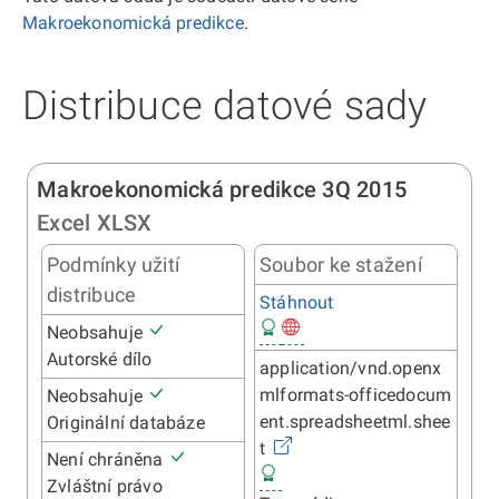
Makroekonomická predikce
.
Distribuce datové sady
Makroekonomická predikce 3Q 2015
Excel XLSX
Podmínky užití
Soubor ke stažení
distribuce
Stáhnout
Neobsahuje
Autorské dílo
application/vnd.openx
mlformats-officedocum
Neobsahuje
ent.spreadsheetml.shee
Originální databáze
t
Není chráněna
Zvláštní právo