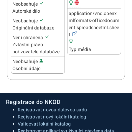
Neobsahuje
Autorské dílo
application/vnd.openx
mlformats-officedocum
Neobsahuje
ent.spreadsheetml.shee
Originální databáze
t
Není chráněna
Zvláštní právo
Typ média
pořizovatele databáze
Neobsahuje
Osobní údaje
Registrace do NKOD
Registrovat novou datovou sadu
Registrovat nový lokální katalog
Validovat lokální katalog
Registrovat aplikaci využívající otevřená data