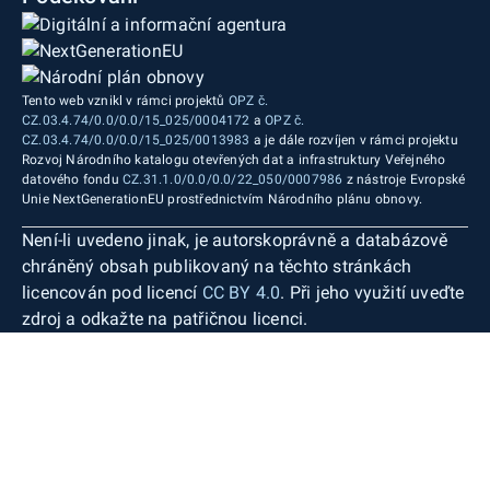
Tento web vznikl v rámci projektů
OPZ č.
CZ.03.4.74/0.0/0.0/15_025/0004172
a
OPZ č.
CZ.03.4.74/0.0/0.0/15_025/0013983
a je dále rozvíjen v rámci projektu
Rozvoj Národního katalogu otevřených dat a infrastruktury Veřejného
datového fondu
CZ.31.1.0/0.0/0.0/22_050/0007986
z nástroje Evropské
Unie NextGenerationEU prostřednictvím Národního plánu obnovy.
Není-li uvedeno jinak, je autorskoprávně a databázově
chráněný obsah publikovaný na těchto stránkách
licencován pod licencí
CC BY 4.0
. Při jeho využití uveďte
zdroj a odkažte na patřičnou licenci.