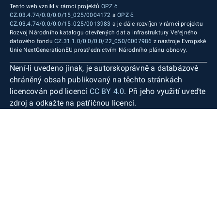
Tento web vznikl v rámci projektů
OPZ č.
CZ.03.4.74/0.0/0.0/15_025/0004172
a
OPZ č.
CZ.03.4.74/0.0/0.0/15_025/0013983
a je dále rozvíjen v rámci projektu
Rozvoj Národního katalogu otevřených dat a infrastruktury Veřejného
datového fondu
CZ.31.1.0/0.0/0.0/22_050/0007986
z nástroje Evropské
Unie NextGenerationEU prostřednictvím Národního plánu obnovy.
Není-li uvedeno jinak, je autorskoprávně a databázově
chráněný obsah publikovaný na těchto stránkách
licencován pod licencí
CC BY 4.0
. Při jeho využití uveďte
zdroj a odkažte na patřičnou licenci.