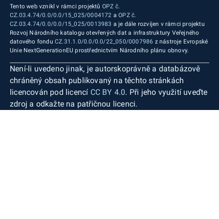
Tento web vznikl v rámci projektů
OPZ č.
CZ.03.4.74/0.0/0.0/15_025/0004172
a
OPZ č.
CZ.03.4.74/0.0/0.0/15_025/0013983
a je dále rozvíjen v rámci projektu
Rozvoj Národního katalogu otevřených dat a infrastruktury Veřejného
datového fondu
CZ.31.1.0/0.0/0.0/22_050/0007986
z nástroje Evropské
Unie NextGenerationEU prostřednictvím Národního plánu obnovy.
Není-li uvedeno jinak, je autorskoprávně a databázově
chráněný obsah publikovaný na těchto stránkách
licencován pod licencí
CC BY 4.0
. Při jeho využití uveďte
zdroj a odkažte na patřičnou licenci.