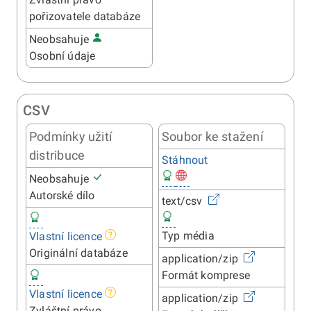
pořizovatele databáze
Neobsahuje
Osobní údaje
CSV
Podmínky užití
Soubor ke stažení
distribuce
Stáhnout
Neobsahuje
Autorské dílo
text/csv
Typ média
Vlastní licence
Originální databáze
application/zip
Formát komprese
Vlastní licence
application/zip
Zvláštní právo