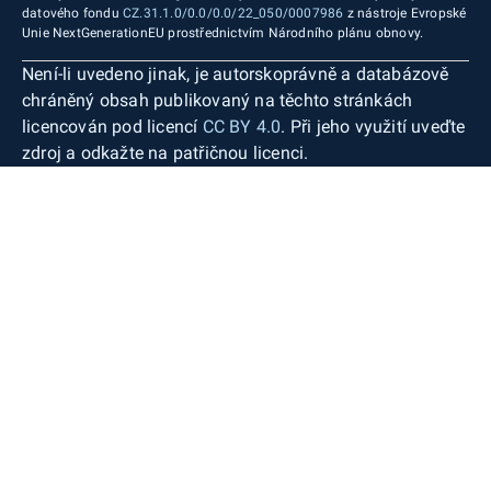
datového fondu
CZ.31.1.0/0.0/0.0/22_050/0007986
z nástroje Evropské
Unie NextGenerationEU prostřednictvím Národního plánu obnovy.
Není-li uvedeno jinak, je autorskoprávně a databázově
chráněný obsah publikovaný na těchto stránkách
licencován pod licencí
CC BY 4.0
. Při jeho využití uveďte
zdroj a odkažte na patřičnou licenci.