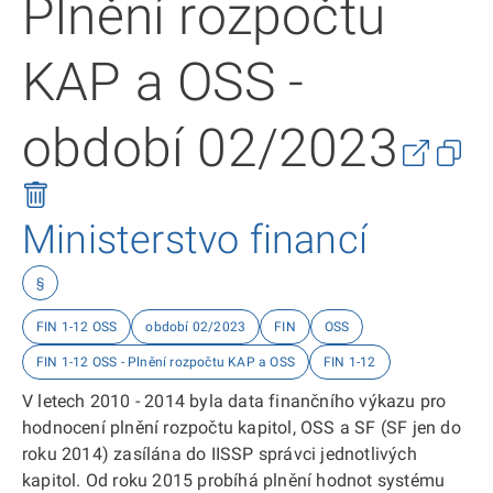
Plnění rozpočtu
KAP a OSS -
období 02/2023
Ministerstvo financí
§
FIN 1-12 OSS
období 02/2023
FIN
OSS
FIN 1-12 OSS - Plnění rozpočtu KAP a OSS
FIN 1-12
V letech 2010 - 2014 byla data finančního výkazu pro
hodnocení plnění rozpočtu kapitol, OSS a SF (SF jen do
roku 2014) zasílána do IISSP správci jednotlivých
kapitol. Od roku 2015 probíhá plnění hodnot systému