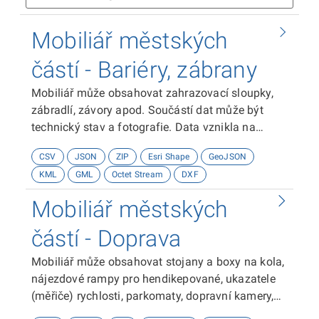
Mobiliář městských
částí - Bariéry, zábrany
Mobiliář může obsahovat zahrazovací sloupky,
zábradlí, závory apod. Součástí dat může být
technický stav a fotografie. Data vznikla na
základě potřeb úřadů městských částí vést si a
CSV
JSON
ZIP
Esri Shape
GeoJSON
udržovat přehled o městském mobiliáři. Data byla
KML
GML
Octet Stream
DXF
převzata z pasportu zeleně a v některých
případech doplněna terénním mapováním.
Mobiliář městských
Naplnění a údržba dat je v kompetenci
jednotlivých úřadů městských částí a liší se tedy
částí - Doprava
v rozsahu mapovaných prvků, míře podrobnosti a
Mobiliář může obsahovat stojany a boxy na kola,
způsobu aktualizace. Některé městské části
nájezdové rampy pro hendikepované, ukazatele
nejsou zmapovány vůbec.Podrobnější informace
(měřiče) rychlosti, parkomaty, dopravní kamery,
najdete v dokumentaci. Data jsou v
dopravní značky apod. Součástí dat mohou být
souřadnicovém systému GCS WGS84.