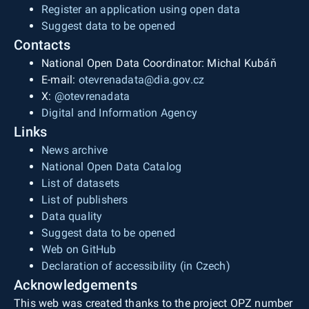
Register an application using open data
stránka na webu Karlovarského kraje, prostorová
Suggest data to be opened
lokalizace Krajského úřadu Karlovarského kraje.
Contacts
Souřadnicový systém je použit WGS
National Open Data Coordinator: Michal Kubáň
1984.Zdrojem dat je Krajský úřad Karlovarského
E-mail:
otevrenadata@dia.gov.cz
kraje, odbor regionálního rozvoje.&nbsp;
X:
@otevrenadata
Digital and Information Agency
Links
News archive
National Open Data Catalog
List of datasets
List of publishers
Data quality
Suggest data to be opened
Web on GitHub
Declaration of accessibility (in Czech)
Acknowledgements
This web was created thanks to the project OPZ number