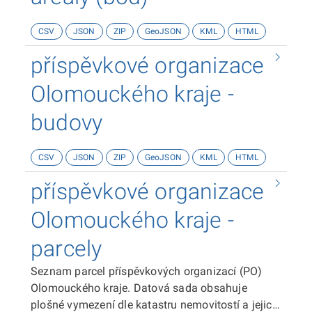
CSV
JSON
ZIP
GeoJSON
KML
HTML
příspěvkové organizace
Olomouckého kraje -
budovy
CSV
JSON
ZIP
GeoJSON
KML
HTML
příspěvkové organizace
Olomouckého kraje -
parcely
Seznam parcel příspěvkových organizací (PO)
Olomouckého kraje. Datová sada obsahuje
plošné vymezení dle katastru nemovitostí a jejich