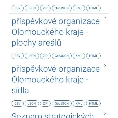
základní popisné údaje - zpsob využití, výměra,
CSV
JSON
ZIP
GeoJSON
KML
HTML
aj.
příspěvkové organizace
Olomouckého kraje -
plochy areálů
CSV
JSON
ZIP
GeoJSON
KML
HTML
příspěvkové organizace
Olomouckého kraje -
sídla
CSV
JSON
ZIP
GeoJSON
KML
HTML
Seznam strategických