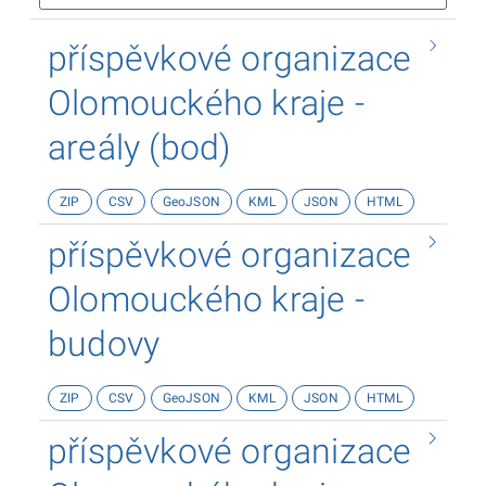
příspěvkové organizace
Olomouckého kraje -
areály (bod)
ZIP
CSV
GeoJSON
KML
JSON
HTML
příspěvkové organizace
Olomouckého kraje -
budovy
ZIP
CSV
GeoJSON
KML
JSON
HTML
příspěvkové organizace