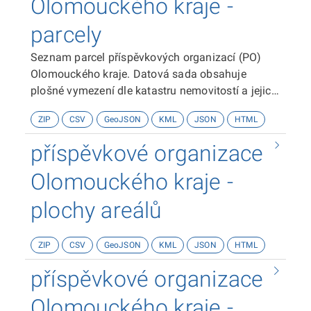
Olomouckého kraje -
parcely
Seznam parcel příspěvkových organizací (PO)
Olomouckého kraje. Datová sada obsahuje
plošné vymezení dle katastru nemovitostí a jejich
základní popisné údaje - zpsob využití, výměra,
ZIP
CSV
GeoJSON
KML
JSON
HTML
aj.
příspěvkové organizace
Olomouckého kraje -
plochy areálů
ZIP
CSV
GeoJSON
KML
JSON
HTML
příspěvkové organizace
Olomouckého kraje -