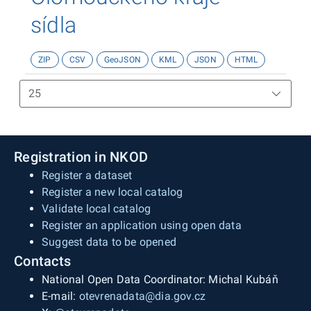
sídla
ZIP
CSV
GeoJSON
KML
JSON
HTML
Registration in NKOD
Register a dataset
Register a new local catalog
Validate local catalog
Register an application using open data
Suggest data to be opened
Contacts
National Open Data Coordinator: Michal Kubáň
E-mail:
otevrenadata@dia.gov.cz