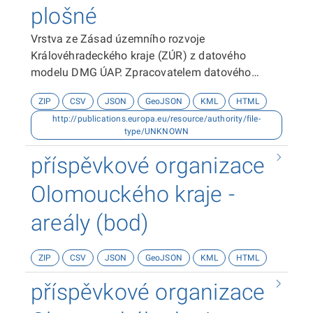
plošné
Vrstva ze Zásad územního rozvoje
Královéhradeckého kraje (ZÚR) z datového
modelu DMG ÚAP. Zpracovatelem datového
modelu je Hydrosoft Veleslavín s.r.o. Zdrojem dat
ZIP
CSV
JSON
GeoJSON
KML
HTML
je Odbor územního plánování a stavebního řádu
http://publications.europa.eu/resource/authority/file-
Krajského úřadu Královéhradeckého kraje.
type/UNKNOWN
Datová sada byla vytvořena v souřadnicovém
systému S-JTSK. Dokumentace k datové sadě je
příspěvkové organizace
ke stažení zde.
Olomouckého kraje -
areály (bod)
ZIP
CSV
JSON
GeoJSON
KML
HTML
příspěvkové organizace