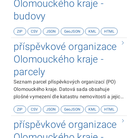
Olomouckého kraje -
budovy
ZIP
CSV
JSON
GeoJSON
KML
HTML
příspěvkové organizace
Olomouckého kraje -
parcely
Seznam parcel příspěvkových organizací (PO)
Olomouckého kraje. Datová sada obsahuje
plošné vymezení dle katastru nemovitostí a jejich
základní popisné údaje - zpsob využití, výměra,
ZIP
CSV
JSON
GeoJSON
KML
HTML
aj.
příspěvkové organizace
Olomouckého kraje -