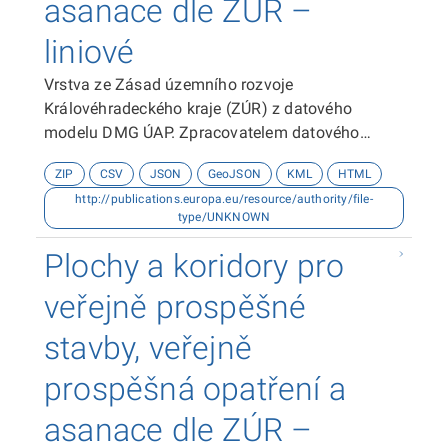
asanace dle ZÚR –
liniové
Vrstva ze Zásad územního rozvoje
Královéhradeckého kraje (ZÚR) z datového
modelu DMG ÚAP. Zpracovatelem datového
modelu je Hydrosoft Veleslavín s.r.o. Zdrojem dat
ZIP
CSV
JSON
GeoJSON
KML
HTML
je Odbor územního plánování a stavebního řádu
http://publications.europa.eu/resource/authority/file-
Krajského úřadu Královéhradeckého kraje.
type/UNKNOWN
Datová sada byla vytvořena v souřadnicovém
systému S-JTSK. Dokumentace k datové sadě je
Plochy a koridory pro
ke stažení zde.
veřejně prospěšné
stavby, veřejně
prospěšná opatření a
asanace dle ZÚR –