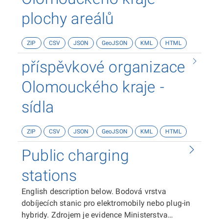
plochy areálů
ZIP
CSV
JSON
GeoJSON
KML
HTML
příspěvkové organizace
Olomouckého kraje -
sídla
ZIP
CSV
JSON
GeoJSON
KML
HTML
Public charging
stations
English description below. Bodová vrstva
dobíjecích stanic pro elektromobily nebo plug-in
hybridy. Zdrojem je evidence Ministerstva