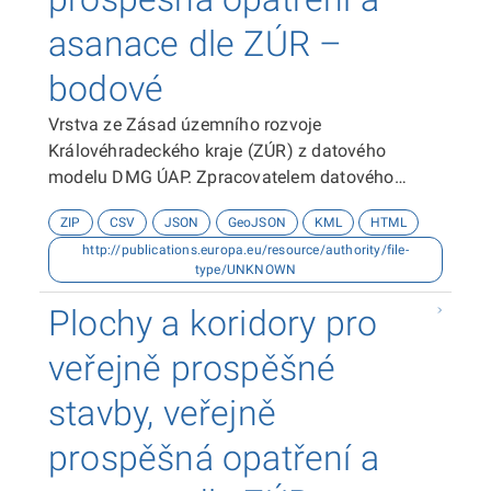
asanace dle ZÚR –
bodové
Vrstva ze Zásad územního rozvoje
Královéhradeckého kraje (ZÚR) z datového
modelu DMG ÚAP. Zpracovatelem datového
modelu je Hydrosoft Veleslavín s.r.o. Zdrojem dat
ZIP
CSV
JSON
GeoJSON
KML
HTML
je Odbor územního plánování a stavebního řádu
http://publications.europa.eu/resource/authority/file-
Krajského úřadu Královéhradeckého kraje.
type/UNKNOWN
Datová sada byla vytvořena v souřadnicovém
systému S-JTSK. Dokumentace k datové sadě je
Plochy a koridory pro
ke stažení zde.
veřejně prospěšné
stavby, veřejně
prospěšná opatření a