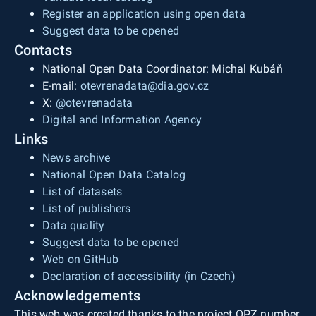
coordinate system is GCS WGS84. The gradients
Register an application using open data
were calculated from a digital terrain model from
Suggest data to be opened
2019. Source street line data is from Streetnet.
Contacts
For more information, please contact the
National Open Data Coordinator: Michal Kubáň
Analytics and data Dept. - data@brno.cz.
E-mail:
otevrenadata@dia.gov.cz
X:
@otevrenadata
Digital and Information Agency
Links
News archive
National Open Data Catalog
List of datasets
List of publishers
Data quality
Suggest data to be opened
Web on GitHub
Declaration of accessibility (in Czech)
Acknowledgements
This web was created thanks to the project OPZ number