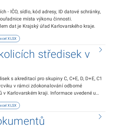
 - IČO, sídlo, kód adresy, ID datové schránky,
 souřadnice místa výkonu činnosti.
m dat je Krajský úřad Karlovarského kraje.
xcel XLSX
olicích středisek v
sek s akreditací pro skupiny C, C+E, D, D+E, C1
výcviku v rámci zdokonalování odborné
ičů v Karlovarském kraji. Informace uvedené u
ediska, název školicího střediska, rozsah
xcel XLSX
ánka, kontaktní e-mail, telefonní kontakt a
adnicový systém je použit WGS
dokumentů
arského kraje, odbor dopravy a silničního