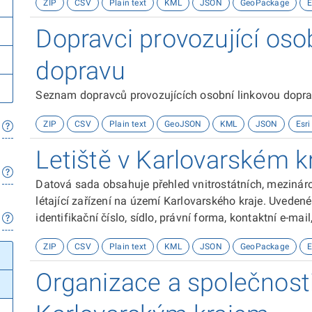
ZIP
CSV
Plain text
KML
JSON
GeoPackage
E
Dopravci provozující oso
dopravu
Seznam dopravců provozujících osobní linkovou dopra
ZIP
CSV
Plain text
GeoJSON
KML
JSON
Esri
Letiště v Karlovarském kr
Datová sada obsahuje přehled vnitrostátních, mezinár
létající zařízení na území Karlovarského kraje. Uvedené 
identifikační číslo, sídlo, právní forma, kontaktní e-mai
webové stránky letiště, informace o letišti - kódy letišt
ZIP
CSV
Plain text
KML
JSON
GeoPackage
E
výška letiště, datum otevření a prostorová lokalizace 
1984.&nbsp;Zdrojem dat je Krajské inovační centrum Ka
Organizace a společnosti