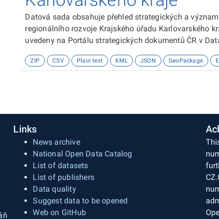
Karlovarského kraje
Datová sada obsahuje přehled strategických a význam
regionálního rozvoje Krajského úřadu Karlovarského kr
uvedeny na Portálu strategických dokumentů ČR v Dat
(strategie, koncepce, plány), které jsou uvedeny na w
ZIP
CSV
Plain text
KML
JSON
GeoPackage
E
Karlovarského kraje. Informace uvedené u jednotlivý
dokumentu, výchozí legislativa, rok zahájení a ukončen
webová stránka v Databázi strategií ČR (pokud je v n
Karlovarského kraje, prostorová lokalizace Krajského 
systém je použit WGS 1984.Zdrojem dat je Krajský úřad
rozvoje.&nbsp;
Links
Ac
News archive
Thi
National Open Data Catalog
num
List of datasets
fur
List of publishers
CZ.
Data quality
num
Suggest data to be opened
adm
Web on GitHub
Ope
áň