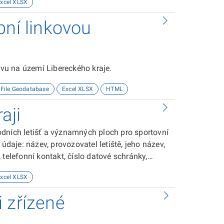
xcel XLSX
bní linkovou
vu na území Libereckého kraje.
 File Geodatabase
Excel XLSX
HTML
aji
odních letišť a významných ploch pro sportovní
údaje: název, provozovatel letiště, jeho název,
l, telefonní kontakt, číslo datové schránky,
ě, druh letiště, informace o dráze, nadmořská
xcel XLSX
letiště. Souřadnicový systém je využit WGS
rlovarského kraje, p.o.
 zřízené