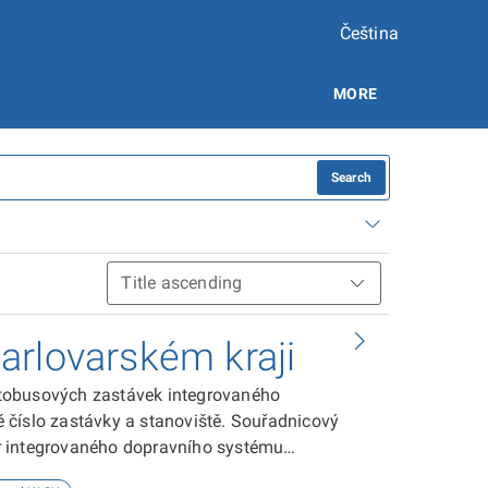
Čeština
MORE
Search
arlovarském kraji
utobusových zastávek integrovaného
 číslo zastávky a stanoviště. Souřadnicový
r integrovaného dopravního systému