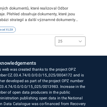
ných dokumentů, které realizoval Odbor
aje. Přehled obsahuje dokumenty, které jsou
abázi strategií a další významné dokumenty
ebových stránkách Krajského úřadu
xcel XLSX
ch dokumentů: název dokumentu, druh
í platnosti dokumentu, oblast působnosti,
í dokument evidován), webová stránka na webu
úřadu Karlovarského kraje. Souřadnicový
 Karlovarského kraje, odbor regionálního
knowledgements
s web was created thanks to the project OPZ
ber CZ.03.4.74/0.0/0.0/15_025/0004172 and is
ther developed as part of the project OPZ number
03.4.74/0.0/0.0/15_025/0013983. Increase in the
ber of open data producers in the public
inistration publishing open data in the National
n Data Catalogue was co-financed from Recovery