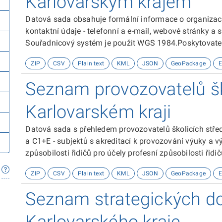
Karlovarským krajem
Datová sada obsahuje formální informace o organizacích
kontaktní údaje - telefonní a e-mail, webové stránky a
Souřadnicový systém je použit WGS 1984.Poskytovatele
ZIP
CSV
Plain text
KML
JSON
GeoPackage
E
Seznam provozovatelů šk
Karlovarském kraji
Datová sada s přehledem provozovatelů školicích středi
a C1+E - subjektů s akreditací k provozování výuky a 
způsobilosti řidičů pro účely profesní způsobilosti řid
jednotlivých provozovatelů: provozovatel školicícho stř
ZIP
CSV
Plain text
KML
JSON
GeoPackage
E
skupin akreditace, datum vydání akreditace, webová str
přesná prostorová lokalizace místa provozovny. Souř
Seznam strategických 
1984.Poskytovatelem zdroje dat je Krajský úřad Karlov
hospodářství.