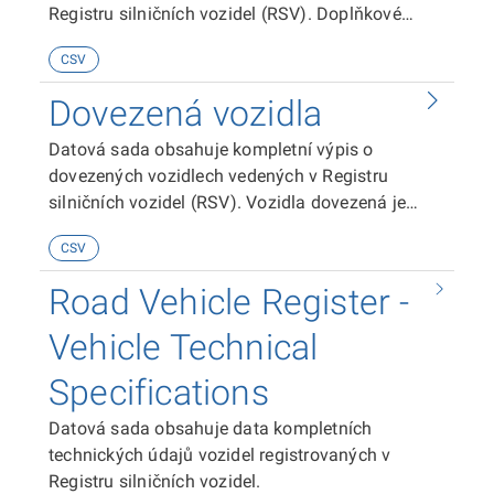
Registru silničních vozidel (RSV). Doplňkové
vybavení je nutné spojit s hlavní sadou dat
CSV
obsahující „Vozidla - technické údaje“ pomocí
čísla označeného PČV (jedinečný identifikátor
Dovezená vozidla
vozidla slouží jako vazební prvek mezi sady dat).
Datová sada obsahuje kompletní výpis o
dovezených vozidlech vedených v Registru
silničních vozidel (RSV). Vozidla dovezená je
nutné spojit s hlavní sadou dat obsahující
CSV
„Vozidla - technické údaje“ pomocí čísla
označeného PČV (jedinečný identifikátor vozidla
Road Vehicle Register -
slouží jako vazební prvek mezi sady dat).
Vehicle Technical
Specifications
Datová sada obsahuje data kompletních
technických údajů vozidel registrovaných v
Registru silničních vozidel.