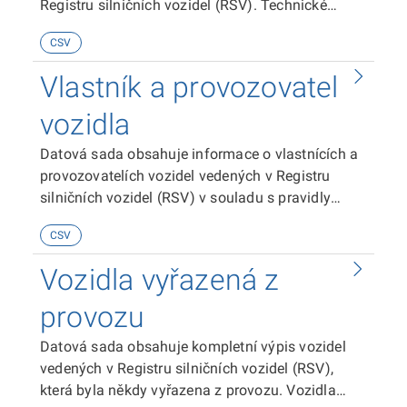
Registru silničních vozidel (RSV). Technické
prohlídky k vozidlům je nutné spojit s hlavní
CSV
sadou dat obsahující „Vozidla - technické údaje“
pomocí čísla označeného PČV (jedinečný
Vlastník a provozovatel
identifikátor vozidla slouží jako vazební prvek
mezi sady dat) .
vozidla
Datová sada obsahuje informace o vlastnících a
provozovatelích vozidel vedených v Registru
silničních vozidel (RSV) v souladu s pravidly
GDPR. Vlastník a provozovatel vozidla je nutné
CSV
spojit s hlavní sadou dat obsahující „Vozidla -
technické údaje“ pomocí čísla označeného PČV
Vozidla vyřazená z
(jedinečný identifikátor vozidla slouží jako
vazební prvek mezi sady dat).
provozu
Datová sada obsahuje kompletní výpis vozidel
vedených v Registru silničních vozidel (RSV),
která byla někdy vyřazena z provozu. Vozidla