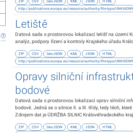
ZIP
CSV
GeoJSON
KML
JSON
HTML
http://publications.europa.eu/resource/authority/file-type/UNKNOW
Letiště
Datová sada s prostorovou lokalizací letišť na území 
analýz, podpory řízení a kontroly Krajského úřadu Král
ZIP
CSV
GeoJSON
KML
JSON
HTML
http://publications.europa.eu/resource/authority/file-type/UNKNOW
Opravy silniční infrastru
bodové
Datová sada s prostorovou lokalizací oprav silniční in
bodově. Jedná se o silnice II. a III. třídy, tedy těch, kt
Zdrojem dat je ÚDRŽBA SILNIC Královéhradeckého kraj
ZIP
CSV
GeoJSON
KML
JSON
HTML