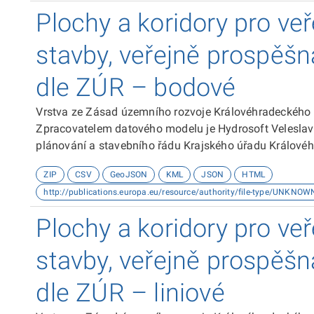
Plochy a koridory pro ve
stavby, veřejně prospěšn
dle ZÚR – bodové
Vrstva ze Zásad územního rozvoje Královéhradeckého
Zpracovatelem datového modelu je Hydrosoft Veleslaví
plánování a stavebního řádu Krajského úřadu Královéh
souřadnicovém systému S-JTSK. Dokumentace k datové
ZIP
CSV
GeoJSON
KML
JSON
HTML
http://publications.europa.eu/resource/authority/file-type/UNKNOW
Plochy a koridory pro ve
stavby, veřejně prospěšn
dle ZÚR – liniové