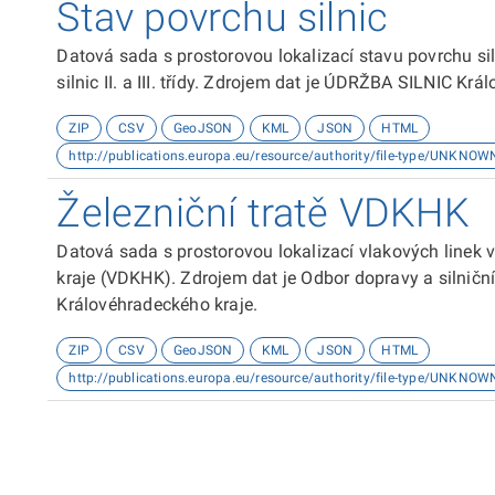
Stav povrchu silnic
Datová sada s prostorovou lokalizací stavu povrchu sil
silnic II. a III. třídy. Zdrojem dat je ÚDRŽBA SILNIC Krá
ZIP
CSV
GeoJSON
KML
JSON
HTML
http://publications.europa.eu/resource/authority/file-type/UNKNOW
Železniční tratě VDKHK
Datová sada s prostorovou lokalizací vlakových linek
kraje (VDKHK). Zdrojem dat je Odbor dopravy a silničn
Královéhradeckého kraje.
ZIP
CSV
GeoJSON
KML
JSON
HTML
http://publications.europa.eu/resource/authority/file-type/UNKNOW