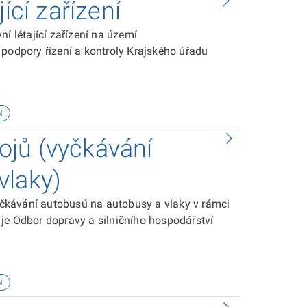
ící zařízení
í létající zařízení na území
 podpory řízení a kontroly Krajského úřadu
N
jů (vyčkávání
vlaky)
čkávání autobusů na autobusy a vlaky v rámci
je Odbor dopravy a silničního hospodářství
N