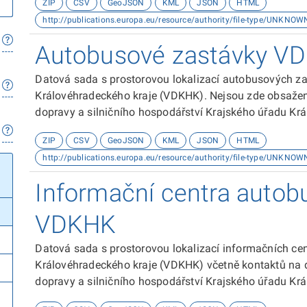
ZIP
CSV
GeoJSON
KML
JSON
HTML
http://publications.europa.eu/resource/authority/file-type/UNKNOW
Autobusové zastávky V
Datová sada s prostorovou lokalizací autobusových za
Královéhradeckého kraje (VDKHK). Nejsou zde obsaže
dopravy a silničního hospodářství Krajského úřadu Krá
ZIP
CSV
GeoJSON
KML
JSON
HTML
http://publications.europa.eu/resource/authority/file-type/UNKNOW
Informační centra autob
VDKHK
Datová sada s prostorovou lokalizací informačních ce
Královéhradeckého kraje (VDKHK) včetně kontaktů na 
dopravy a silničního hospodářství Krajského úřadu Krá