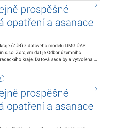
řejně prospěšné
á opatření a asanace
 kraje (ZÚR) z datového modelu DMG ÚAP.
n s.r.o. Zdrojem dat je Odbor územního
radeckého kraje. Datová sada byla vytvořena v
 sadě je ke stažení zde.
N
řejně prospěšné
á opatření a asanace