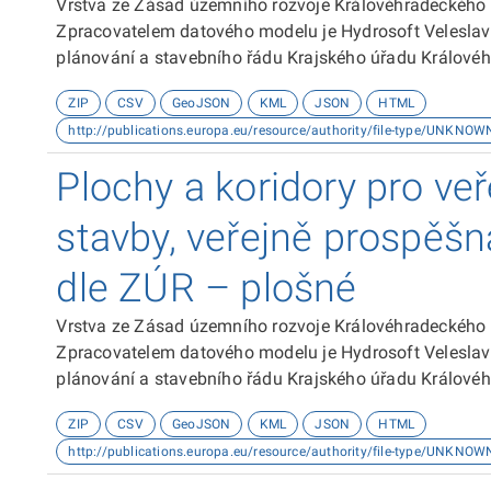
Vrstva ze Zásad územního rozvoje Královéhradeckého
Zpracovatelem datového modelu je Hydrosoft Veleslaví
plánování a stavebního řádu Krajského úřadu Královéh
souřadnicovém systému S-JTSK. Dokumentace k datové
ZIP
CSV
GeoJSON
KML
JSON
HTML
http://publications.europa.eu/resource/authority/file-type/UNKNOW
Plochy a koridory pro ve
stavby, veřejně prospěšn
dle ZÚR – plošné
Vrstva ze Zásad územního rozvoje Královéhradeckého
Zpracovatelem datového modelu je Hydrosoft Veleslaví
plánování a stavebního řádu Krajského úřadu Královéh
souřadnicovém systému S-JTSK. Dokumentace k datové
ZIP
CSV
GeoJSON
KML
JSON
HTML
http://publications.europa.eu/resource/authority/file-type/UNKNOW