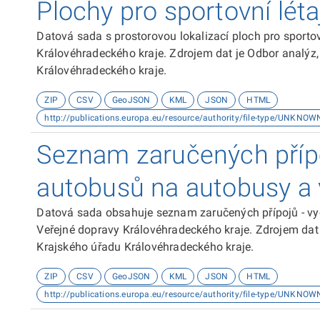
Plochy pro sportovní létaj
Datová sada s prostorovou lokalizací ploch pro sportovn
Královéhradeckého kraje. Zdrojem dat je Odbor analýz,
Královéhradeckého kraje.
ZIP
CSV
GeoJSON
KML
JSON
HTML
http://publications.europa.eu/resource/authority/file-type/UNKNOW
Seznam zaručených přípo
autobusů na autobusy a 
Datová sada obsahuje seznam zaručených přípojů - vy
Veřejné dopravy Královéhradeckého kraje. Zdrojem dat 
Krajského úřadu Královéhradeckého kraje.
ZIP
CSV
GeoJSON
KML
JSON
HTML
http://publications.europa.eu/resource/authority/file-type/UNKNOW