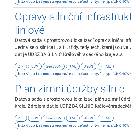
http://publications.europa.eu/resource/authority/file-type/UNKNOW
Opravy silniční infrastru
liniové
Datová sada s prostorovou lokalizací oprav silniční inf
Jedná se o silnice II. a III. třídy, tedy těch, které jsou
dat je ÚDRŽBA SILNIC Královéhradeckého kraje a.s.
ZIP
CSV
GeoJSON
KML
JSON
HTML
http://publications.europa.eu/resource/authority/file-type/UNKNOW
Plán zimní údržby silnic
Datová sada s prostorovou lokalizací plánu zimní údržb
kraje. Zdrojem dat je ÚDRŽBA SILNIC Královéhradeckého
ZIP
CSV
GeoJSON
KML
JSON
HTML
http://publications.europa.eu/resource/authority/file-type/UNKNOW