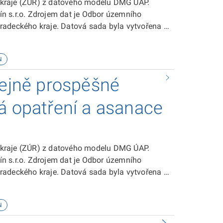
 kraje (ZÚR) z datového modelu DMG ÚAP.
n s.r.o. Zdrojem dat je Odbor územního
radeckého kraje. Datová sada byla vytvořena v
 sadě je ke stažení zde.
N
řejně prospěšné
á opatření a asanace
 kraje (ZÚR) z datového modelu DMG ÚAP.
n s.r.o. Zdrojem dat je Odbor územního
radeckého kraje. Datová sada byla vytvořena v
 sadě je ke stažení zde.
N