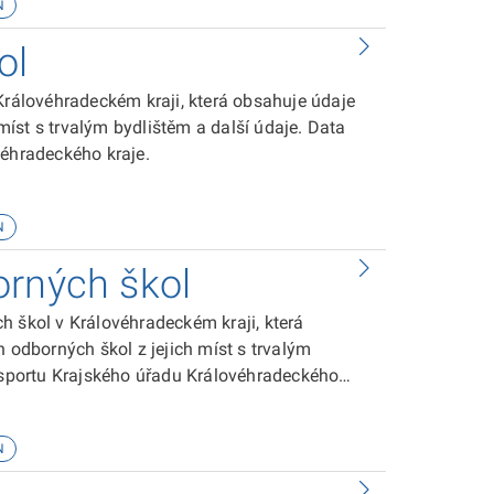
N
ol
Královéhradeckém kraji, která obsahuje údaje
 míst s trvalým bydlištěm a další údaje. Data
véhradeckého kraje.
N
orných škol
h škol v Královéhradeckém kraji, která
h odborných škol z jejich míst s trvalým
a sportu Krajského úřadu Královéhradeckého
N