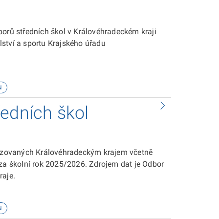
borů středních škol v Královéhradeckém kraji
ství a sportu Krajského úřadu
N
edních škol
zřizovaných Královéhradeckým krajem včetně
 za školní rok 2025/2026. Zdrojem dat je Odbor
raje.
N