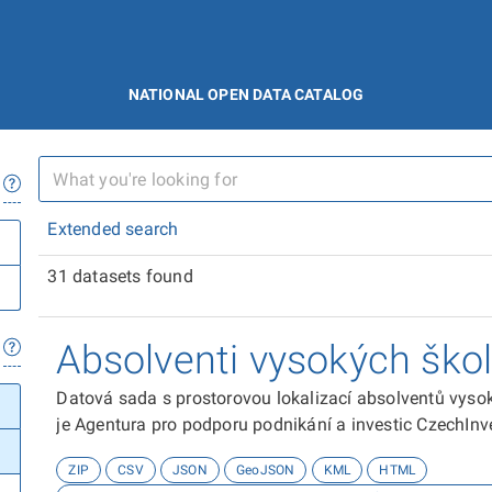
NATIONAL OPEN DATA CATALOG
Extended search
31 datasets found
Absolventi vysokých ško
Datová sada s prostorovou lokalizací absolventů vyso
je Agentura pro podporu podnikání a investic CzechInv
ZIP
CSV
JSON
GeoJSON
KML
HTML