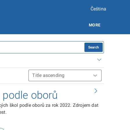
Čeština
MORE
Search
l podle oborů
kých škol podle oborů za rok 2022. Zdrojem dat
est.