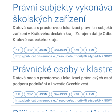
Právní subjekty vykonávaj
školských zařízení
Datová sada s prostorovou lokalizací právních subjekt
zařízení v Královéhradeckém kraji. Zdrojem dat je Odbo
Královéhradeckého kraje.
ZIP
CSV
JSON
GeoJSON
KML
HTML
http://publications.europa.eu/resource/authority/file-type/UNKNOW
Právnické osoby v klastr
Datová sada s prostorovou lokalizací právnických osob
podporu podnikání a investic CzechInvest.
ZIP
CSV
JSON
GeoJSON
KML
HTML
http://publications.europa.eu/resource/authority/file-type/UNKNOW