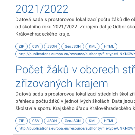
2021/2022
Datová sada s prostorovou lokalizací počtu žáků dle o
od školního roku 2021/2022. Zdrojem dat je Odbor škol
Královéhradeckého kraje.
ZIP
CSV
JSON
GeoJSON
KML
HTML
http://publications.europa.eu/resource/authority/file-type/UNKNOW
Počet žáků v oborech stř
zřizovaných krajem
Datová sada s prostorovou lokalizací středních škol 
přehledu počtu žáků v jednotlivých školách. Data jsou
školství a sportu Krajského úřadu Královéhradeckého k
ZIP
CSV
JSON
GeoJSON
KML
HTML
http://publications.europa.eu/resource/authority/file-type/UNKNOW