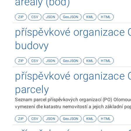
areály (bod)
ZIP
CSV
JSON
GeoJSON
KML
HTML
příspěvkové organizace 
budovy
ZIP
CSV
JSON
GeoJSON
KML
HTML
příspěvkové organizace 
parcely
Seznam parcel příspěvkových organizací (PO) Olomouc
vymezení dle katastru nemovitostí a jejich základní pop
ZIP
CSV
JSON
GeoJSON
KML
HTML