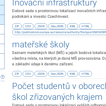
Inovační infrastruktury
Datová sada s prostorovou lokalizací inovačních infra
podnikání a investic CzechInvest.
ZIP
CSV
JSON
GeoJSON
KML
HTML
http://publications.europa.eu/resource/authority/file-type/UNKNOW
mateřské školy
Seznam mateřských škol (MŠ) a jejich bodová lokaliz
všechna místa, na kterých je daná MŠ provozována. D
a základní údaje k danému zařízení.
ZIP
CSV
JSON
GeoJSON
KML
HTML
Počet studentů v oborec
škol zřizovaných krajem
Datová sada s prostorovou lokalizací vyšších odborn