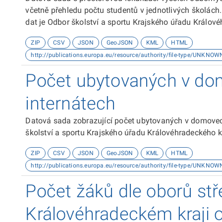
včetně přehledu počtu studentů v jednotlivých školách
dat je Odbor školství a sportu Krajského úřadu Králové
ZIP
CSV
JSON
GeoJSON
KML
HTML
http://publications.europa.eu/resource/authority/file-type/UNKNOW
Počet ubytovaných v do
internátech
Datová sada zobrazující počet ubytovaných v domovec
školství a sportu Krajského úřadu Královéhradeckého k
ZIP
CSV
JSON
GeoJSON
KML
HTML
http://publications.europa.eu/resource/authority/file-type/UNKNOW
Počet žáků dle oborů stř
Královéhradeckém kraji o