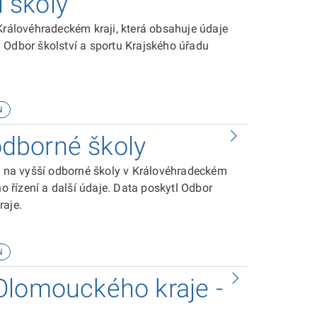
í školy
Královéhradeckém kraji, která obsahuje údaje
tl Odbor školství a sportu Krajského úřadu
N
 odborné školy
ní na vyšší odborné školy v Královéhradeckém
ho řízení a další údaje. Data poskytl Odbor
raje.
N
Olomouckého kraje -