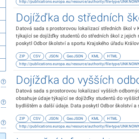
http://publications.europa.eu/resource/authority/file-type/UNKNOW
Dojížďka do středních šk
Datová sada s prostorovou lokalizací středních škol v 
týkající se dojížďky studentů do středních škol z jejich
poskytl Odbor školství a sportu Krajského úřadu Králo
ZIP
CSV
JSON
GeoJSON
KML
HTML
http://publications.europa.eu/resource/authority/file-type/UNKNOW
Dojížďka do vyšších odb
Datová sada s prostorovou lokalizací vyšších odbornýc
obsahuje údaje týkající se dojížďky studentů do vyššíc
bydlištěm a další údaje. Data poskytl Odbor školství 
kraje.
ZIP
CSV
JSON
GeoJSON
KML
HTML
http://publications.europa.eu/resource/authority/file-type/UNKNOW