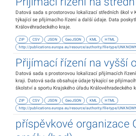
Přijímací řízení na středn
Datová sada s prostorovou lokalizací středních škol v 
týkající se přijímacího řízení a další údaje. Data posky
Královéhradeckého kraje.
ZIP
CSV
JSON
GeoJSON
KML
HTML
http://publications.europa.eu/resource/authority/file-type/UNKNOW
Přijímací řízení na vyšší
Datová sada s prostorovou lokalizací přijímacích říze
kraji. Datová sada obsahuje údaje týkající se přijímací
školství a sportu Krajského úřadu Královéhradeckého k
ZIP
CSV
JSON
GeoJSON
KML
HTML
http://publications.europa.eu/resource/authority/file-type/UNKNOW
příspěvkové organizace 