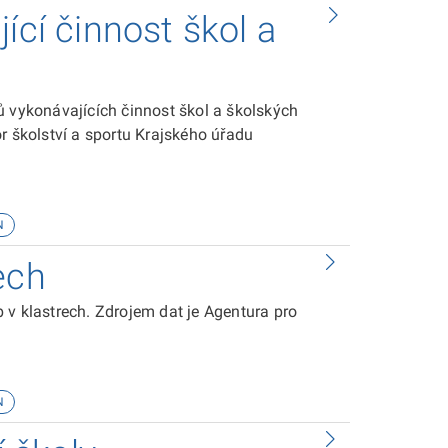
ící činnost škol a
ů vykonávajících činnost škol a školských
r školství a sportu Krajského úřadu
N
ech
 v klastrech. Zdrojem dat je Agentura pro
N