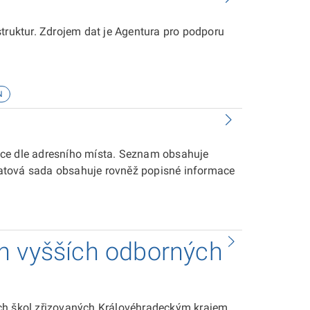
struktur. Zdrojem dat je Agentura pro podporu
N
ace dle adresního místa. Seznam obsahuje
atová sada obsahuje rovněž popisné informace
h vyšších odborných
ých škol zřizovaných Královéhradeckým krajem