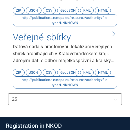
sociálních věcí Krajského úřadu
ZIP
JSON
CSV
GeoJSON
KML
HTML
Královéhradeckého kraje.
http://publications.europa.eu/resource/authority/file-
type/UNKNOWN
Veřejné sbírky
Datová sada s prostorovou lokalizací veřejných
sbírek probíhajících v Královéhradeckém kraji.
Zdrojem dat je Odbor majetkosprávní a krajský
živnostenský úřad Krajského úřadu
ZIP
JSON
CSV
GeoJSON
KML
HTML
Královéhradeckého kraje.
http://publications.europa.eu/resource/authority/file-
type/UNKNOWN
Registration in NKOD