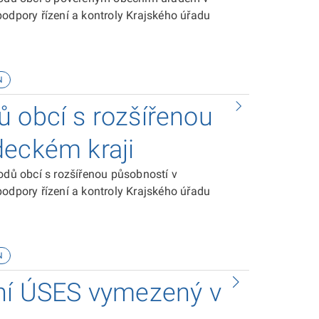
podpory řízení a kontroly Krajského úřadu
N
ů obcí s rozšířenou
deckém kraji
dů obcí s rozšířenou působností v
podpory řízení a kontroly Krajského úřadu
N
lní ÚSES vymezený v