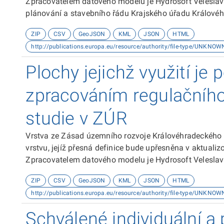
Zpracovatelem datového modelu je Hydrosoft Veleslaví
plánování a stavebního řádu Krajského úřadu Královéh
souřadnicovém systému S-JTSK. Dokumentace k datové
ZIP
CSV
GeoJSON
KML
JSON
HTML
http://publications.europa.eu/resource/authority/file-type/UNKNOW
Plochy jejichž využití je
zpracováním regulačníh
studie v ZÚR
Vrstva ze Zásad územního rozvoje Královéhradeckého 
vrstvu, jejíž přesná definice bude upřesněna v aktual
Zpracovatelem datového modelu je Hydrosoft Veleslaví
plánování a stavebního řádu Krajského úřadu Královéh
ZIP
CSV
GeoJSON
KML
JSON
HTML
souřadnicovém systému S-JTSK.
http://publications.europa.eu/resource/authority/file-type/UNKNOW
Schválené individuální 