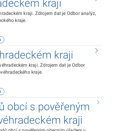
adeckém kraji
radeckém kraji. Zdrojem dat je Odbor analýz,
eckého kraje.
N
éhradeckém kraji
éhradeckém kraji. Zdrojem dat je Odbor
ovéhradeckého kraje.
N
ů obcí s pověřeným
véhradeckém kraji
odů obcí s pověřeným obecním úřadem v