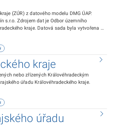
 kraje (ZÚR) z datového modelu DMG ÚAP.
n s.r.o. Zdrojem dat je Odbor územního
radeckého kraje. Datová sada byla vytvořena v
 sadě je ke stažení zde.
N
ckého kraje
ožených nebo zřízených Královéhradeckým
Krajského úřadu Královéhradeckého kraje.
N
ajského úřadu