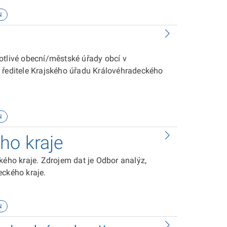
N
otlivé obecní/městské úřady obcí v
 ředitele Krajského úřadu Královéhradeckého
N
ho kraje
ho kraje. Zdrojem dat je Odbor analýz,
eckého kraje.
N