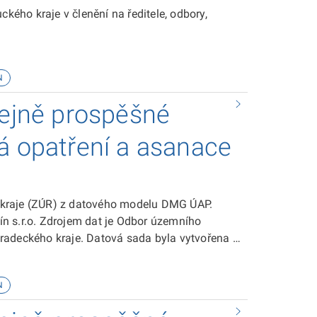
ého kraje v členění na ředitele, odbory,
N
řejně prospěšné
á opatření a asanace
 kraje (ZÚR) z datového modelu DMG ÚAP.
n s.r.o. Zdrojem dat je Odbor územního
radeckého kraje. Datová sada byla vytvořena v
 sadě je ke stažení zde.
N