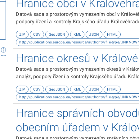
Hranice obcí v Královéhr
Datová sada s prostorovým vymezením obcí v Královéh
podpory řízení a kontroly Krajského úřadu Královéhrad
ZIP
CSV
GeoJSON
KML
JSON
HTML
http://publications.europa.eu/resource/authority/file-type/UNKNOW
Hranice okresů v Králov
Datová sada s prostorovým vymezením okresů v Králov
analýz, podpory řízení a kontroly Krajského úřadu Král
ZIP
CSV
GeoJSON
KML
JSON
HTML
http://publications.europa.eu/resource/authority/file-type/UNKNOW
Hranice správních obvod
obecním úřadem v Králo
Datová sada s prostorovým vymezením správních obv