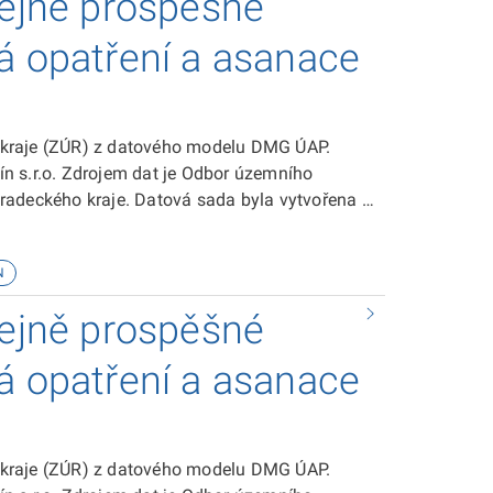
řejně prospěšné
á opatření a asanace
 kraje (ZÚR) z datového modelu DMG ÚAP.
n s.r.o. Zdrojem dat je Odbor územního
radeckého kraje. Datová sada byla vytvořena v
 sadě je ke stažení zde.
N
řejně prospěšné
á opatření a asanace
 kraje (ZÚR) z datového modelu DMG ÚAP.