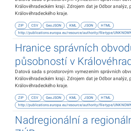
Královéhradeckém kraji. Zdrojem dat je Odbor analýz, 
Královéhradeckého kraje.
ZIP
CSV
GeoJSON
KML
JSON
HTML
http://publications.europa.eu/resource/authority/file-type/UNKNOW
Hranice správních obvod
působností v Královéhra
Datová sada s prostorovým vymezením správních obvo
Královéhradeckém kraji. Zdrojem dat je Odbor analýz, 
Královéhradeckého kraje.
ZIP
CSV
GeoJSON
KML
JSON
HTML
http://publications.europa.eu/resource/authority/file-type/UNKNOW
Nadregionální a regioná