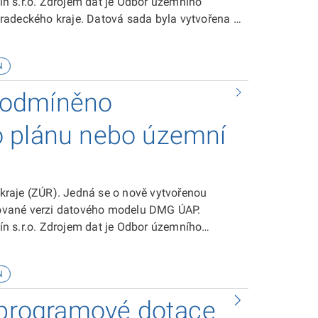
n s.r.o. Zdrojem dat je Odbor územního
radeckého kraje. Datová sada byla vytvořena v
 sadě je ke stažení zde.
N
 podmíněno
o plánu nebo územní
kraje (ZÚR). Jedná se o nově vytvořenou
izované verzi datového modelu DMG ÚAP.
n s.r.o. Zdrojem dat je Odbor územního
radeckého kraje. Datová sada byla vytvořena v
N
a programové dotace