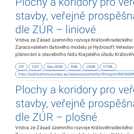
Plochy a koridory pro ve
stavby, veřejně prospěšn
dle ZÚR – liniové
Vrstva ze Zásad územního rozvoje Královéhradeckého
Zpracovatelem datového modelu je Hydrosoft Veleslaví
plánování a stavebního řádu Krajského úřadu Královéh
souřadnicovém systému S-JTSK. Dokumentace k datové
ZIP
CSV
GeoJSON
KML
JSON
HTML
http://publications.europa.eu/resource/authority/file-type/UNKNOW
Plochy a koridory pro ve
stavby, veřejně prospěšn
dle ZÚR – plošné
Vrstva ze Zásad územního rozvoje Královéhradeckého