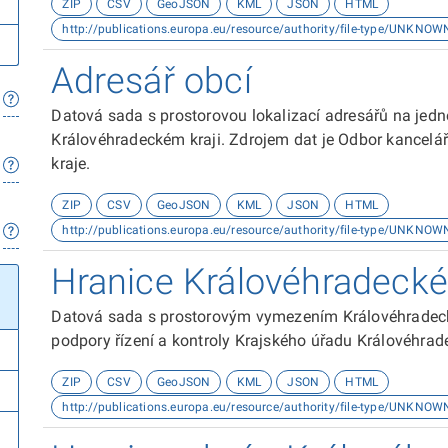
ZIP
CSV
GeoJSON
KML
JSON
HTML
http://publications.europa.eu/resource/authority/file-type/UNKNOW
Adresář obcí
Datová sada s prostorovou lokalizací adresářů na jedn
Královéhradeckém kraji. Zdrojem dat je Odbor kancelář
kraje.
ZIP
CSV
GeoJSON
KML
JSON
HTML
http://publications.europa.eu/resource/authority/file-type/UNKNOW
Hranice Královéhradecké
Datová sada s prostorovým vymezením Královéhradecké
podpory řízení a kontroly Krajského úřadu Královéhrad
ZIP
CSV
GeoJSON
KML
JSON
HTML
http://publications.europa.eu/resource/authority/file-type/UNKNOW