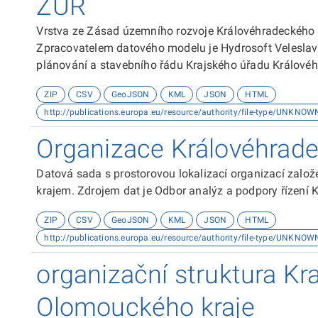
ZÚR
Vrstva ze Zásad územního rozvoje Královéhradeckého
Zpracovatelem datového modelu je Hydrosoft Veleslaví
plánování a stavebního řádu Krajského úřadu Královéh
souřadnicovém systému S-JTSK. Dokumentace k datové
ZIP
CSV
GeoJSON
KML
JSON
HTML
http://publications.europa.eu/resource/authority/file-type/UNKNOW
Organizace Královéhrade
Datová sada s prostorovou lokalizací organizací zal
krajem. Zdrojem dat je Odbor analýz a podpory řízení 
ZIP
CSV
GeoJSON
KML
JSON
HTML
http://publications.europa.eu/resource/authority/file-type/UNKNOW
organizační struktura Kr
Olomouckého kraje