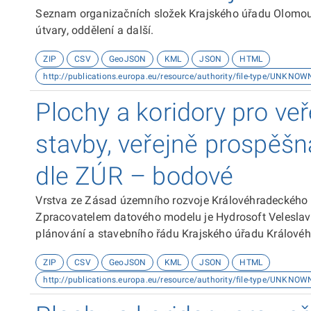
Seznam organizačních složek Krajského úřadu Olomouck
útvary, oddělení a další.
ZIP
CSV
GeoJSON
KML
JSON
HTML
http://publications.europa.eu/resource/authority/file-type/UNKNOW
Plochy a koridory pro ve
stavby, veřejně prospěšn
dle ZÚR – bodové
Vrstva ze Zásad územního rozvoje Královéhradeckého
Zpracovatelem datového modelu je Hydrosoft Veleslaví
plánování a stavebního řádu Krajského úřadu Královéh
souřadnicovém systému S-JTSK. Dokumentace k datové
ZIP
CSV
GeoJSON
KML
JSON
HTML
http://publications.europa.eu/resource/authority/file-type/UNKNOW