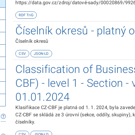
https://data.gov.cz/zdroj/datové-sady/00020869/99266
sady/00020869/98719
RDF TriG
Číselník okresů - platný
Číselník okresů
CSV
JSON-LD
Classification of Busine
CBF) - level 1 - Section -
01.01.2024
Klasifikace CZ-CBF je platná od 1. 1. 2024, byla zave
CZ-CBF se skládá ze 3 úrovní (sekce, oddíly, skupiny),
číselníky.
CSV
JSON-LD