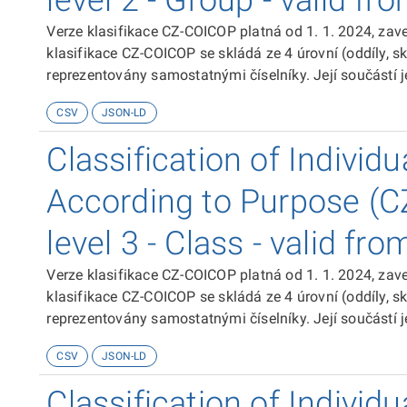
level 2 - Group - valid f
Verze klasifikace CZ-COICOP platná od 1. 1. 2024, za
klasifikace CZ-COICOP se skládá ze 4 úrovní (oddíly, skup
reprezentovány samostatnými číselníky. Její součástí je
obsahuje podrobnější strukturu pro potraviny a nealkoholické nápoje. Tato 
CSV
JSON-LD
COICOP vychází z předlohy OSN „Classification of Ind
(COICOP) 2018“.
Classification of Indivi
According to Purpose (
level 3 - Class - valid fr
Verze klasifikace CZ-COICOP platná od 1. 1. 2024, za
klasifikace CZ-COICOP se skládá ze 4 úrovní (oddíly, skup
reprezentovány samostatnými číselníky. Její součástí je
obsahuje podrobnější strukturu pro potraviny a nealkoholické nápoje. Tato 
CSV
JSON-LD
COICOP vychází z předlohy OSN „Classification of Ind
(COICOP) 2018“.
Classification of Indivi