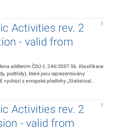
c Activities rev. 2
ion - valid from
edena sdělením ČSÚ č. 244/2007 Sb. Klasifikace
ídy, podtřídy), které jsou reprezentovány
 vychází z evropské předlohy „Statistical
.
c Activities rev. 2
sion - valid from