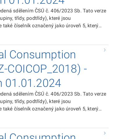
rom 01.01.2024
vedená sdělením ČSÚ č. 406/2023 Sb. Tato verze
iny, třídy, podtřídy), které jsou
 také číselník označený jako úroveň 5, který
verze klasifikace CZ-
ividual Consumption According to Purpose
dual Consumption
CZ-COICOP_2018) -
om 01.01.2024
vedená sdělením ČSÚ č. 406/2023 Sb. Tato verze
iny, třídy, podtřídy), které jsou
 také číselník označený jako úroveň 5, který
verze klasifikace CZ-
ividual Consumption According to Purpose
dual Consumption