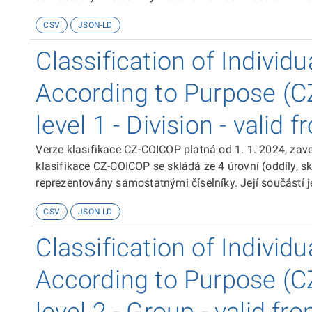
Classification of Economic Activities NACE Revision 2“
CSV
JSON-LD
Classification of Indivi
According to Purpose (
level 1 - Division - valid
Verze klasifikace CZ-COICOP platná od 1. 1. 2024, za
klasifikace CZ-COICOP se skládá ze 4 úrovní (oddíly, skup
reprezentovány samostatnými číselníky. Její součástí je
obsahuje podrobnější strukturu pro potraviny a nealkoholické nápoje. Tato 
CSV
JSON-LD
COICOP vychází z předlohy OSN „Classification of Ind
(COICOP) 2018“.
Classification of Indivi
According to Purpose (