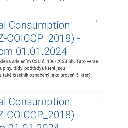
.
dual Consumption
CZ-COICOP_2018) -
 from 01.01.2024
vedená sdělením ČSÚ č. 406/2023 Sb. Tato verze
iny, třídy, podtřídy), které jsou
 také číselník označený jako úroveň 5, který
verze klasifikace CZ-
ividual Consumption According to Purpose
dual Consumption
CZ-COICOP_2018) -