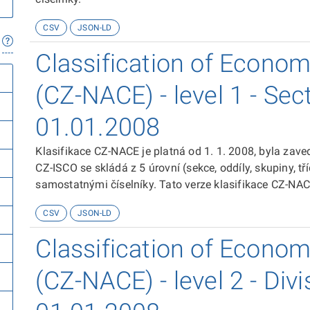
CSV
JSON-LD
Classification of Economi
(CZ-NACE) - level 1 - Sect
01.01.2008
Klasifikace CZ-NACE je platná od 1. 1. 2008, byla zav
CZ-ISCO se skládá z 5 úrovní (sekce, oddíly, skupiny, tř
samostatnými číselníky. Tato verze klasifikace CZ-NACE
Classification of Economic Activities NACE Revision 2“
CSV
JSON-LD
Classification of Economi
(CZ-NACE) - level 2 - Divi