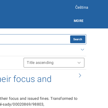
Čeština
MORE
Search
heir focus and
 their focus and issued fines. Transformed to
ové-sady/00020869/98803,