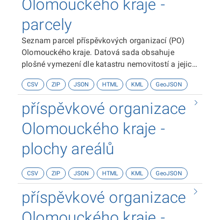
Olomouckého kraje -
parcely
Seznam parcel příspěvkových organizací (PO)
Olomouckého kraje. Datová sada obsahuje
plošné vymezení dle katastru nemovitostí a jejich
základní popisné údaje - zpsob využití, výměra,
CSV
ZIP
JSON
HTML
KML
GeoJSON
aj.
příspěvkové organizace
Olomouckého kraje -
plochy areálů
CSV
ZIP
JSON
HTML
KML
GeoJSON
příspěvkové organizace
Olomouckého kraje -