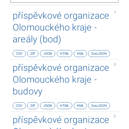
příspěvkové organizace
Olomouckého kraje -
areály (bod)
CSV
ZIP
JSON
HTML
KML
GeoJSON
příspěvkové organizace
Olomouckého kraje -
budovy
CSV
ZIP
JSON
HTML
KML
GeoJSON
příspěvkové organizace