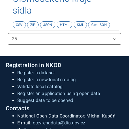
sídla
CSV
ZIP
JSON
HTML
KML
GeoJSON
Registration in NKOD
Register a dataset
Register a new local catalog
Validate local catalog
Register an application using open data
Suggest data to be opened
Contacts
National Open Data Coordinator: Michal Kubáň
E-mail:
otevrenadata@dia.gov.cz